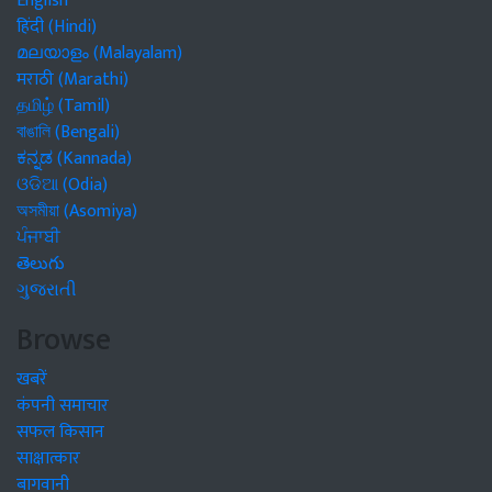
English
हिंदी (Hindi)
മലയാളം (Malayalam)
मराठी (Marathi)
தமிழ் (Tamil)
বাঙালি (Bengali)
ಕನ್ನಡ (Kannada)
ଓଡିଆ (Odia)
অসমীয়া (Asomiya)
ਪੰਜਾਬੀ
తెలుగు
ગુજરાતી
Browse
खबरें
कंपनी समाचार
सफल किसान
साक्षात्कार
बागवानी