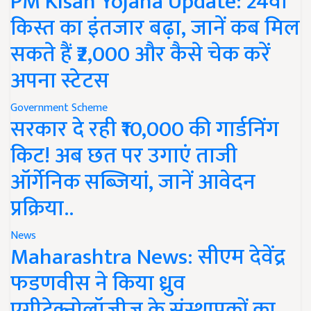
PM Kisan Yojana Update: 24वीं
किस्त का इंतजार बढ़ा, जानें कब मिल
सकते हैं ₹2,000 और कैसे चेक करें
अपना स्टेटस
Government Scheme
सरकार दे रही ₹10,000 की गार्डनिंग
किट! अब छत पर उगाएं ताजी
ऑर्गेनिक सब्जियां, जानें आवेदन
प्रक्रिया..
News
Maharashtra News: सीएम देवेंद्र
फडणवीस ने किया ध्रुव
एग्रीटेक्नोलॉजीज के संस्थापकों का