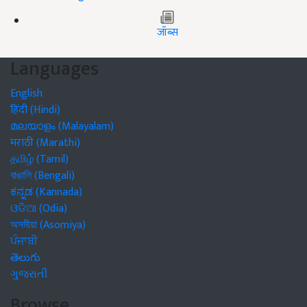
जॉब्स
Languages
English
हिंदी (Hindi)
മലയാളം (Malayalam)
मराठी (Marathi)
தமிழ் (Tamil)
বাঙালি (Bengali)
ಕನ್ನಡ (Kannada)
ଓଡିଆ (Odia)
অসমীয়া (Asomiya)
ਪੰਜਾਬੀ
తెలుగు
ગુજરાતી
Browse