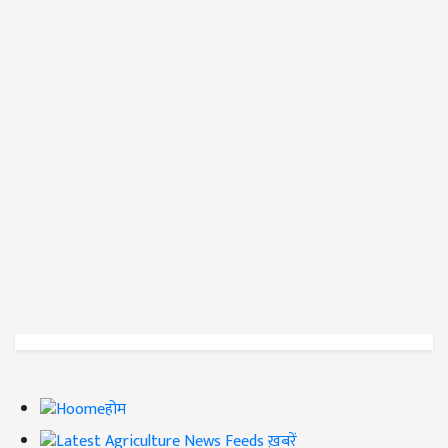
होम
ख़बरें