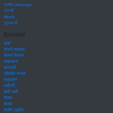
অসমীয়া (Asomiya)
ਪੰਜਾਬੀ
తెలుగు
ગુજરાતી
Browse
खबरें
कंपनी समाचार
सफल किसान
साक्षात्कार
बागवानी
औषधीय फसलें
पशुपालन
मशीनरी
खेती-बाड़ी
मौसम
बाजार
ग्रामीण उद्द्योग