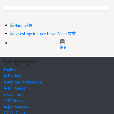
होम
ख़बरें
जॉब्स
Languages
English
हिंदी (Hindi)
മലയാളം (Malayalam)
मराठी (Marathi)
தமிழ் (Tamil)
বাঙালি (Bengali)
ಕನ್ನಡ (Kannada)
ଓଡିଆ (Odia)