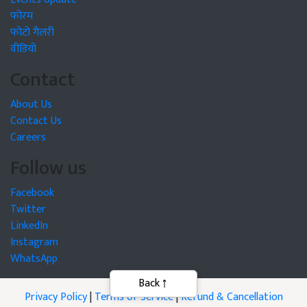
फोरम
फोटो गैलरी
वीडियो
Contact
About Us
Contact Us
Careers
Follow us
Facebook
Twitter
LinkedIn
Instagram
WhatsApp
Privacy Policy
|
Terms of Service
|
Refund & Cancellation