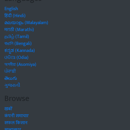
English
हिंदी (Hindi)
മലയാളം (Malayalam)
मराठी (Marathi)
தமிழ் (Tamil)
বাঙালি (Bengali)
ಕನ್ನಡ (Kannada)
ଓଡିଆ (Odia)
অসমীয়া (Asomiya)
ਪੰਜਾਬੀ
తెలుగు
ગુજરાતી
Browse
खबरें
कंपनी समाचार
सफल किसान
साक्षात्कार