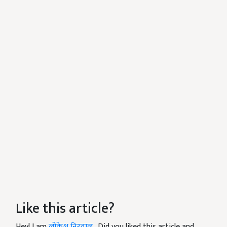
Like this article?
Hey! I am
लोकेश निरवाल
. Did you liked this article and