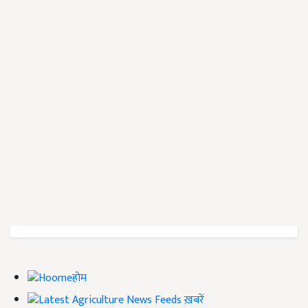
होम
ख़बरें