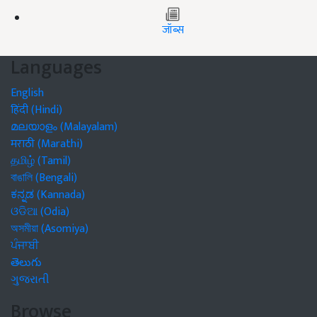
जॉब्स
Languages
English
हिंदी (Hindi)
മലയാളം (Malayalam)
मराठी (Marathi)
தமிழ் (Tamil)
বাঙালি (Bengali)
ಕನ್ನಡ (Kannada)
ଓଡିଆ (Odia)
অসমীয়া (Asomiya)
ਪੰਜਾਬੀ
తెలుగు
ગુજરાતી
Browse