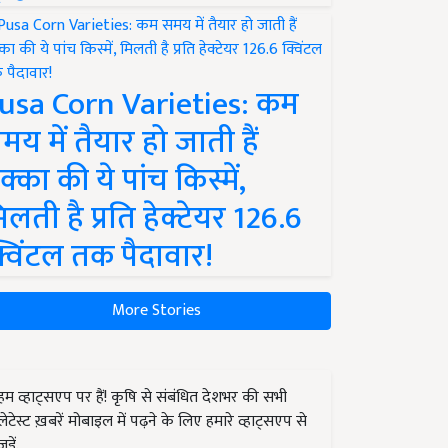
usa Corn Varieties: कम
मय में तैयार हो जाती हैं
क्का की ये पांच किस्में,
िलती है प्रति हेक्टेयर 126.6
्विंटल तक पैदावार!
More Stories
हम व्हाट्सएप पर हैं! कृषि से संबंधित देशभर की सभी
लेटेस्ट ख़बरें मोबाइल में पढ़ने के लिए हमारे व्हाट्सएप से
जुड़ें.