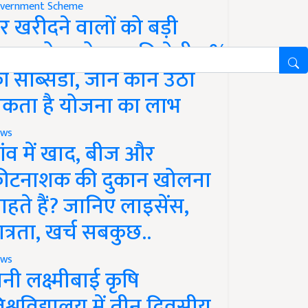
vernment Scheme
र खरीदने वालों को बड़ी
ाहत, होम लोन पर मिलेगी 4%
ी सब्सिडी, जानें कौन उठा
कता है योजना का लाभ
ws
ांव में खाद, बीज और
ीटनाशक की दुकान खोलना
ाहते हैं? जानिए लाइसेंस,
ात्रता, खर्च सबकुछ..
ws
ानी लक्ष्मीबाई कृषि
िश्वविद्यालय में तीन दिवसीय