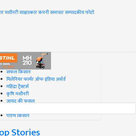
ार
मशीनरी
साक्षात्कार
कंपनी समाचार
सम्पादकीय
फोटो
op on Krishi Jagran
सफल किसान
मिलेनियर फार्मर ऑफ इंडिया अवॉर्ड
महिंद्रा ट्रैक्टर्स
कृषि मशीनरी
जायद की फसल
बिज़नेस आइडियाज
पीएम किसान
op Stories