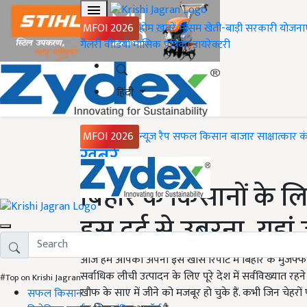
MFOI 2026
होम
ख़बरें
मौसम
खेती-बाड़ी
सरकारी योजना
गैलरी
वीडियो
मासिक पत्रिका
डायरेक्टरी
हिंदी
MFOI 2026
न्यूज़ रैप
सफल किसान
बाजार
साक्षात्कार
क
Home
ख़बरें
बिहार के किसानों के 
इस दर्द से उबरना, यहां 
आज हम आपको अपनी इस खास रिपोर्ट में बिहार के मुजफ्फरपुर 
सर्वाधिक लीची उत्पादन के लिए पूरे देश में सर्वविख्यात 
#Top on Krishi Jagran
खौफ के साए में जीने को मजबूर हो चुके हैं. कभी जिन चेहर
सफल किसान