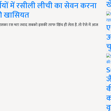
ख
मियों में रसीली लीची का सेवन करना
की खासियत
ए
कि इसका रस भरा स्वाद सबको इसकी तरफ खिंच ही लेता है. तो ऐसे में आज
ऊ
च
S
ज
क
क
वृ