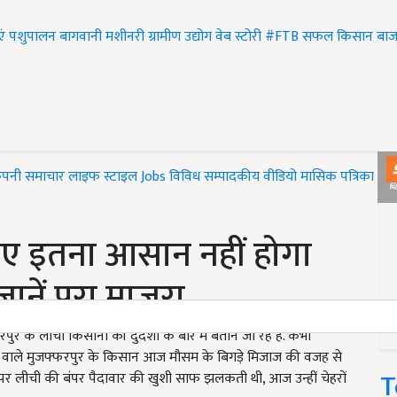
एं
पशुपालन
बागवानी
मशीनरी
ग्रामीण उद्योग
वेब स्टोरी
#FTB
सफल किसान
बाज
ंपनी समाचार
लाइफ स्टाइल
Jobs
विविध
सम्पादकीय
वीडियो
मासिक पत्रिका
#T
लिए इतना आसान नहीं होगा
जानें पूरा माजरा
के लीची किसानों की दुर्दशा के बारे में बताने जा रहे हैं. कभी
रहने वाले मुजफ्फरपुर के किसान आज मौसम के बिगड़े मिजाज की वजह से
T
ों पर लीची की बंपर पैदावार की खुशी साफ झलकती थी, आज उन्हीं चेहरों