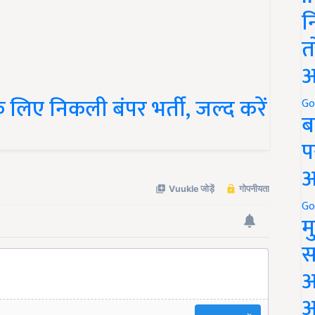
न
त
अ
े लिए निकली बंपर भर्ती, जल्द करें
Go
ब
प
अ
Go
म
स
अ
आ