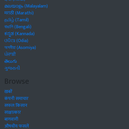
മലയാളം (Malayalam)
मराठी (Marathi)
தமிழ் (Tamil)
বাঙালি (Bengali)
ಕನ್ನಡ (Kannada)
ଓଡିଆ (Odia)
অসমীয়া (Asomiya)
ਪੰਜਾਬੀ
తెలుగు
ગુજરાતી
Browse
खबरें
कंपनी समाचार
सफल किसान
साक्षात्कार
बागवानी
औषधीय फसलें