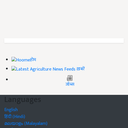
होम
ख़बरें
जॉब्स
Languages
English
हिंदी (Hindi)
മലയാളം (Malayalam)