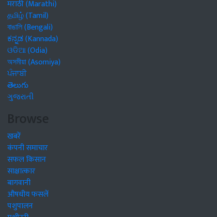
मराठी (Marathi)
தமிழ் (Tamil)
বাঙালি (Bengali)
ಕನ್ನಡ (Kannada)
ଓଡିଆ (Odia)
অসমীয়া (Asomiya)
ਪੰਜਾਬੀ
తెలుగు
ગુજરાતી
Browse
खबरें
कंपनी समाचार
सफल किसान
साक्षात्कार
बागवानी
औषधीय फसलें
पशुपालन