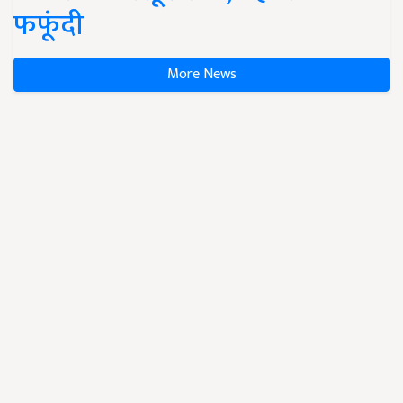
फफूंदी
More News