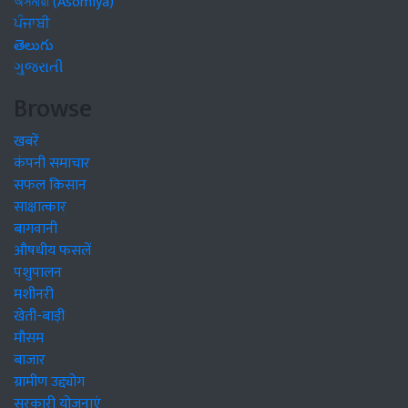
অসমীয়া (Asomiya)
ਪੰਜਾਬੀ
తెలుగు
ગુજરાતી
Browse
खबरें
कंपनी समाचार
सफल किसान
साक्षात्कार
बागवानी
औषधीय फसलें
पशुपालन
मशीनरी
खेती-बाड़ी
मौसम
बाजार
ग्रामीण उद्द्योग
सरकारी योजनाएं