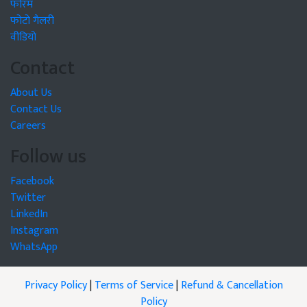
फोरम
फोटो गैलरी
वीडियो
Contact
About Us
Contact Us
Careers
Follow us
Facebook
Twitter
LinkedIn
Instagram
WhatsApp
Privacy Policy
|
Terms of Service
|
Refund & Cancellation
Policy