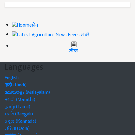
होम
ख़बरें
जॉब्स
Languages
English
हिंदी (Hindi)
മലയാളം (Malayalam)
मराठी (Marathi)
தமிழ் (Tamil)
বাঙালি (Bengali)
ಕನ್ನಡ (Kannada)
ଓଡିଆ (Odia)