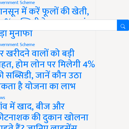
vernment Scheme
ानसून में करें फूलों की खेती,
0% सब्सिडी के साथ कमाएं
ड़ा मुनाफा
vernment Scheme
र खरीदने वालों को बड़ी
ाहत, होम लोन पर मिलेगी 4%
ी सब्सिडी, जानें कौन उठा
कता है योजना का लाभ
ws
ांव में खाद, बीज और
ीटनाशक की दुकान खोलना
ाहते हैं? जानिए लाइसेंस,