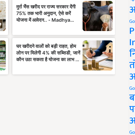
अ
Go
P
I
न
त
अ
Go
ब
प
अ
Go