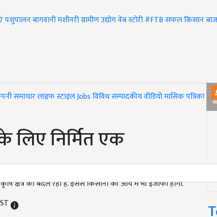
एं
पशुपालन
बागवानी
मशीनरी
ग्रामीण उद्योग
वेब स्टोरी
#FTB
सफल किसान
बाज
ंपनी समाचार
लाइफ स्टाइल
Jobs
विविध
सम्पादकीय
वीडियो
मासिक पत्रिका
#T
र के लिए निर्मित एक
 कृषि क्षेत्र को बदल रहा है. इससे किसानों की आय में भी इजाफा होगा.
 IST
T