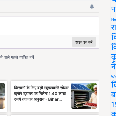
प
Ne
र
व
क
क
न
We
द
ब
1
क