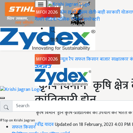
MFOI 2026
होम
ख़बरें
मौसम
खेती-बाड़ी
सरकारी योजना
गैलरी
वीडियो
मासिक पत्रिका
डायरेक्टरी
हिंदी
MFOI 2026
न्यूज़ रैप
सफल किसान
बाजार
साक्षात्कार
क
Home
ख़बरें
"कृषि विमान" कृषि क्षेत्
क्रांतिकारी ड्रोन
‘कृषि विमान’ ड्रोन कृषि-प्रौद्योगिकी का उपयोग कर भारत के
#Top on Krishi Jagran
रवींद्र यादव
Updated on 18 February, 2023 4:03 PM
सफल किसान