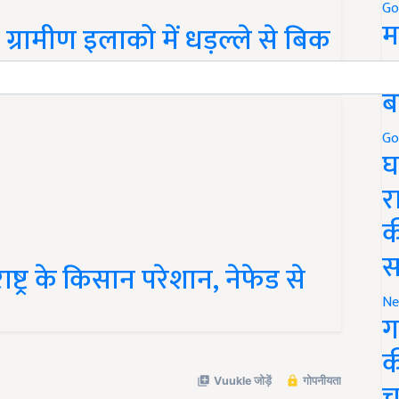
रामीण इलाको में धड़ल्ले से बिक
Go
म
5
ब
Go
घ
र
क
ष्ट्र के किसान परेशान, नेफेड से
स
Ne
ग
क
च