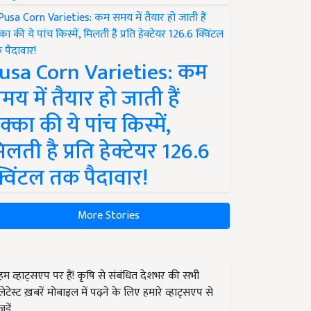
usa Corn Varieties: कम
मय में तैयार हो जाती हैं
क्का की ये पांच किस्में,
िलती है प्रति हेक्टेयर 126.6
्विंटल तक पैदावार!
More Stories
हम व्हाट्सएप पर हैं! कृषि से संबंधित देशभर की सभी
लेटेस्ट ख़बरें मोबाइल में पढ़ने के लिए हमारे व्हाट्सएप से
जुड़ें.