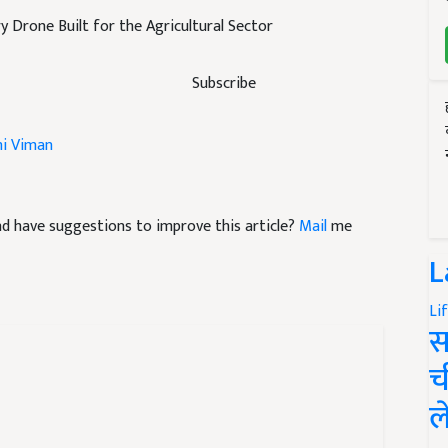
y Drone Built for the Agricultural Sector
Subscribe
hi Viman
 and have suggestions to improve this article?
Mail
me
L
Li
स
च
ल