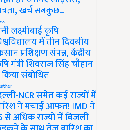
ात्रता, खर्च सबकुछ..
ws
ानी लक्ष्मीबाई कृषि
िश्वविद्यालय में तीन दिवसीय
िसान प्रशिक्षण संपन्न, केंद्रीय
ृषि मंत्री शिवराज सिंह चौहान
े किया संबोधित
ather
िल्ली-NCR समेत कई राज्यों में
ारिश ने मचाई आफत! IMD ने
5 से अधिक राज्यों में बिजली
ड़कने के साथ तेज बारिश का