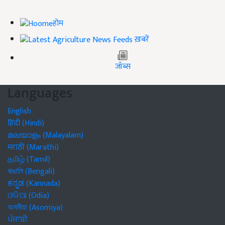
होम
ख़बरें
जॉब्स
Languages
English
हिंदी (Hindi)
മലയാളം (Malayalam)
मराठी (Marathi)
தமிழ் (Tamil)
বাঙালি (Bengali)
ಕನ್ನಡ (Kannada)
ଓଡିଆ (Odia)
অসমীয়া (Asomiya)
ਪੰਜਾਬੀ