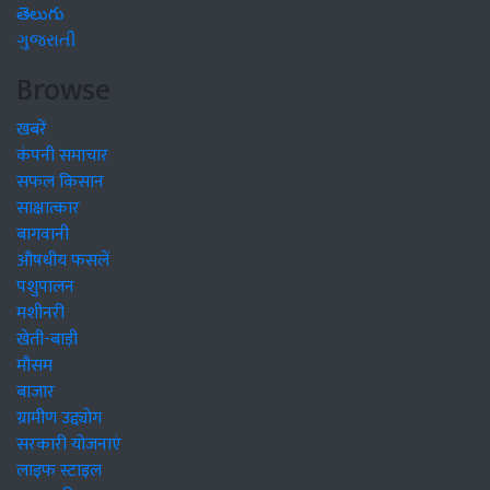
తెలుగు
ગુજરાતી
Browse
खबरें
कंपनी समाचार
सफल किसान
साक्षात्कार
बागवानी
औषधीय फसलें
पशुपालन
मशीनरी
खेती-बाड़ी
मौसम
बाजार
ग्रामीण उद्द्योग
सरकारी योजनाएं
लाइफ स्टाइल