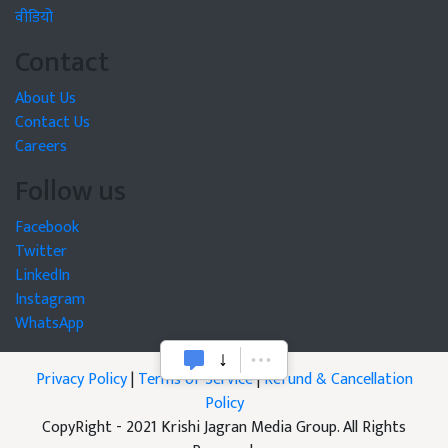
वीडियो
Contact
About Us
Contact Us
Careers
Follow us
Facebook
Twitter
LinkedIn
Instagram
WhatsApp
Privacy Policy
|
Terms of Service
|
Refund & Cancellation
Policy
CopyRight - 2021 Krishi Jagran Media Group. All Rights