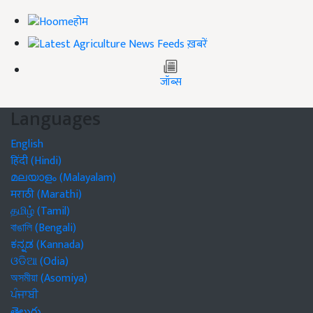
होम
ख़बरें
जॉब्स
Languages
English
हिंदी (Hindi)
മലയാളം (Malayalam)
मराठी (Marathi)
தமிழ் (Tamil)
বাঙালি (Bengali)
ಕನ್ನಡ (Kannada)
ଓଡିଆ (Odia)
অসমীয়া (Asomiya)
ਪੰਜਾਬੀ
తెలుగు