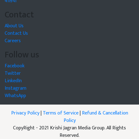
वीडियो
Contact
About Us
Contact Us
Careers
Follow us
Facebook
Twitter
LinkedIn
Instagram
WhatsApp
Privacy Policy
|
Terms of Service
|
Refund & Cancellation
Policy
CopyRight - 2021 Krishi Jagran Media Group. All Rights
Reserved.