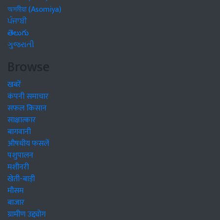
অসমীয়া (Asomiya)
ਪੰਜਾਬੀ
తెలుగు
ગુજરાતી
Browse
खबरें
कंपनी समाचार
सफल किसान
साक्षात्कार
बागवानी
औषधीय फसलें
पशुपालन
मशीनरी
खेती-बाड़ी
मौसम
बाजार
ग्रामीण उद्द्योग