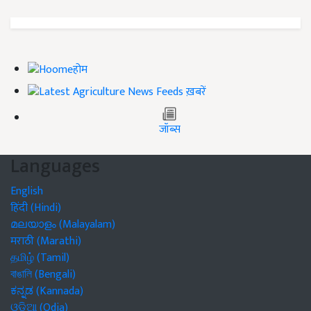
होम
ख़बरें
जॉब्स
Languages
English
हिंदी (Hindi)
മലയാളം (Malayalam)
मराठी (Marathi)
தமிழ் (Tamil)
বাঙালি (Bengali)
ಕನ್ನಡ (Kannada)
ଓଡିଆ (Odia)