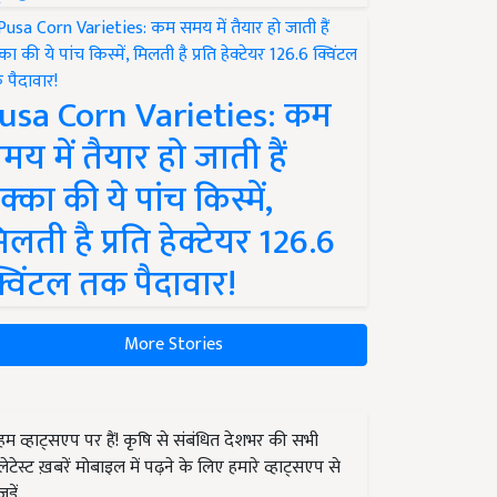
usa Corn Varieties: कम
मय में तैयार हो जाती हैं
क्का की ये पांच किस्में,
िलती है प्रति हेक्टेयर 126.6
्विंटल तक पैदावार!
More Stories
हम व्हाट्सएप पर हैं! कृषि से संबंधित देशभर की सभी
लेटेस्ट ख़बरें मोबाइल में पढ़ने के लिए हमारे व्हाट्सएप से
जुड़ें.