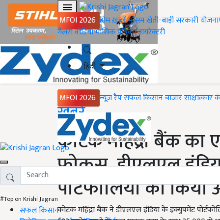
MFOI 2026
होम
ख़बरें
मौसम
खेती-बाड़ी
सरकारी योजना
गैलरी
वीडियो
मासिक पत्रिका
डायरेक्टरी
हिंदी
MFOI 2026
न्यूज़ रैप
सफल किसान
बाजार
साक्षात्कार
क
Home
ख़बरें
कोटक महिंद्रा बैंक का एग
फोकस, डीएलएल इंडिया क
पोर्टफोलियो का किया 
#Top on Krishi Jagran
कोटक महिंद्रा बैंक ने डीएलएल इंडिया के इक्युपमेंट पोर्
सफल किसान