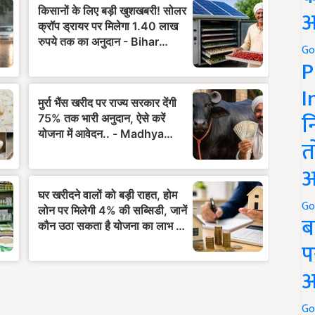
अ
Go
P
I
न
त
अ
Go
ब
प
अ
Go