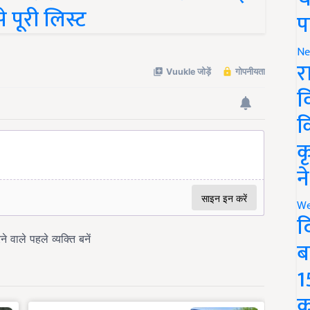
े पूरी लिस्ट
प
Ne
र
व
क
क
न
We
द
ब
1
क