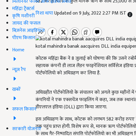
582 करोड़ रुपये के कुल मानक ऋण के साथ 25,000 से अधिक ह
मिलेनियर फार्मर ऑफ इंडिया अवॉर्ड
महिंद्रा ट्रैक्टर्स
निशा थापा
Updated on 9 July, 2022 2:27 PM IST
कृषि मशीनरी
जायद की फसल
बिज़नेस आइडियाज
पीएम किसान
kotal mahindra banak aacquires DLL india equip
Home
कोटक महिंद्रा बैंक ने
8
जुलाई को घोषणा की कि उसने रबोबै
सहायक कंपनी डी लाज लैंडन फाइनेंशियल सर्विसेज इंडिया प्र
न्यूज़ रैप
पोर्टफोलियो को अधिग्रहण कर लिया है.
खबरें
अधिग्रहीत पोर्टफोलियो के संचालन को अगले कुछ महीनों में प
कंपनियों ने एक एक्सचेंज फाइलिंग में कहा
,
जब तक स्थानांत
डीएलएल इंडिया (
DLL)
द्वारा किया जाएगा.
सफल किसान
इस अधिग्रहण के साथ
,
कोटक को लगभग
582
करोड़ रुपए
तक पहुंच प्राप्त होगी. विशेष रूप से
,
मानक ऋण पोर्टफोलियो
सरकारी योजनाएं
के साथ गैर-निष्पादित संपत्ति पोर्टफोलियो का भी अधिग्रहण क