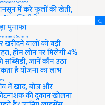
vernment Scheme
ानसून में करें फूलों की खेती,
0% सब्सिडी के साथ कमाएं
ड़ा मुनाफा
vernment Scheme
र खरीदने वालों को बड़ी
ाहत, होम लोन पर मिलेगी 4%
ी सब्सिडी, जानें कौन उठा
कता है योजना का लाभ
ws
ांव में खाद, बीज और
ीटनाशक की दुकान खोलना
ाहते हैं? जानिए लाइसेंस,