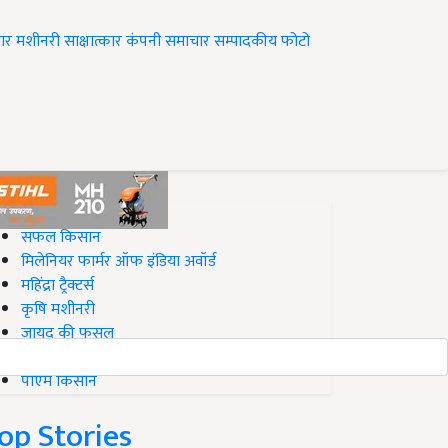
ार
मशीनरी
साक्षात्कार
कंपनी समाचार
सम्पादकीय
फोटो
op on Krishi Jagran
सफल किसान
मिलेनियर फार्मर ऑफ इंडिया अवॉर्ड
महिंद्रा ट्रैक्टर्स
कृषि मशीनरी
जायद की फसल
बिज़नेस आइडियाज
पीएम किसान
op Stories