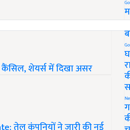
Go
म
5
ब
Go
घ
र
 कैंसिल, शेयर्स में दिखा असर
क
स
Ne
ग
क
e: तेल कंपनियों ने जारी की नई
च