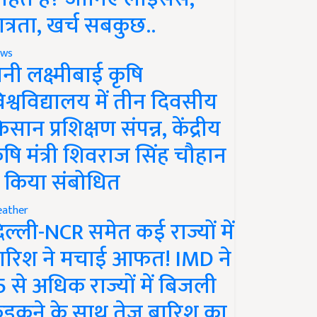
ात्रता, खर्च सबकुछ..
ws
ानी लक्ष्मीबाई कृषि
िश्वविद्यालय में तीन दिवसीय
िसान प्रशिक्षण संपन्न, केंद्रीय
ृषि मंत्री शिवराज सिंह चौहान
े किया संबोधित
ather
िल्ली-NCR समेत कई राज्यों में
ारिश ने मचाई आफत! IMD ने
5 से अधिक राज्यों में बिजली
ड़कने के साथ तेज बारिश का