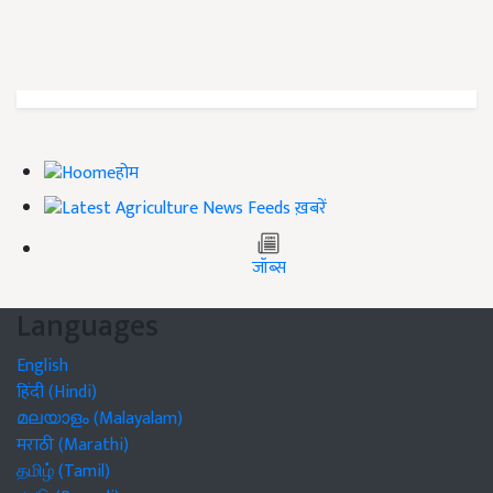
होम
ख़बरें
जॉब्स
Languages
English
हिंदी (Hindi)
മലയാളം (Malayalam)
मराठी (Marathi)
தமிழ் (Tamil)