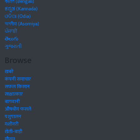
বাঙালি (Bengali)
ಕನ್ನಡ (Kannada)
ଓଡିଆ (Odia)
অসমীয়া (Asomiya)
ਪੰਜਾਬੀ
తెలుగు
ગુજરાતી
Browse
खबरें
कंपनी समाचार
सफल किसान
साक्षात्कार
बागवानी
औषधीय फसलें
पशुपालन
मशीनरी
खेती-बाड़ी
मौसम