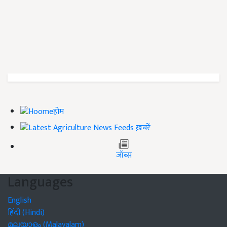
होम
ख़बरें
जॉब्स
Languages
English
हिंदी (Hindi)
മലയാളം (Malayalam)