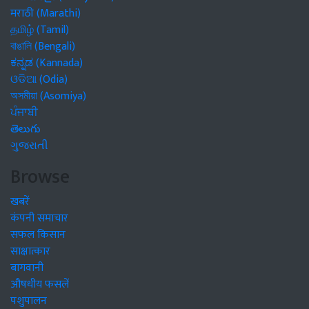
मराठी (Marathi)
தமிழ் (Tamil)
বাঙালি (Bengali)
ಕನ್ನಡ (Kannada)
ଓଡିଆ (Odia)
অসমীয়া (Asomiya)
ਪੰਜਾਬੀ
తెలుగు
ગુજરાતી
Browse
खबरें
कंपनी समाचार
सफल किसान
साक्षात्कार
बागवानी
औषधीय फसलें
पशुपालन