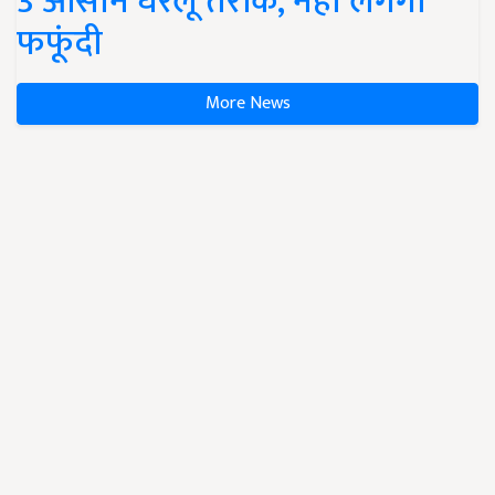
3 आसान घरेलू तरीके, नहीं लगेगी
फफूंदी
More News