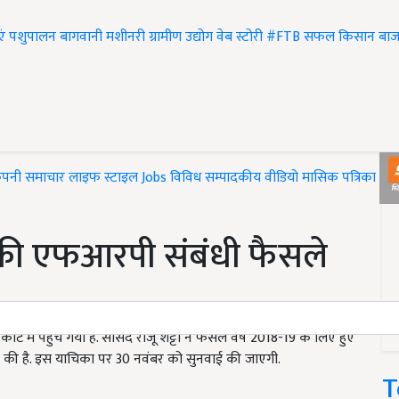
एं
पशुपालन
बागवानी
मशीनरी
ग्रामीण उद्योग
वेब स्टोरी
#FTB
सफल किसान
बाज
ंपनी समाचार
लाइफ स्टाइल
Jobs
विविध
सम्पादकीय
वीडियो
मासिक पत्रिका
#T
े की एफआरपी संबंधी फैसले
ोर्ट में पहुँच गया है. सांसद राजू शेट्टी ने फसल वर्ष 2018-19 के लिए हुए
यर की है. इस याचिका पर 30 नवंबर को सुनवाई की जाएगी.
T