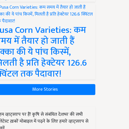
usa Corn Varieties: कम
मय में तैयार हो जाती हैं
क्का की ये पांच किस्में,
िलती है प्रति हेक्टेयर 126.6
्विंटल तक पैदावार!
More Stories
हम व्हाट्सएप पर हैं! कृषि से संबंधित देशभर की सभी
लेटेस्ट ख़बरें मोबाइल में पढ़ने के लिए हमारे व्हाट्सएप से
जुड़ें.