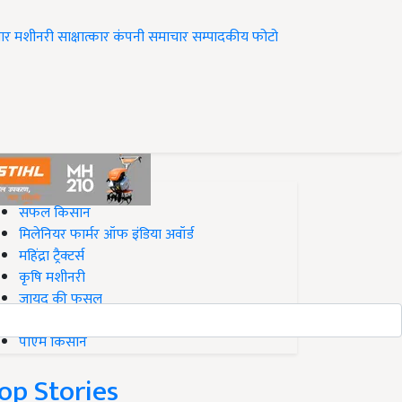
ार
मशीनरी
साक्षात्कार
कंपनी समाचार
सम्पादकीय
फोटो
op on Krishi Jagran
सफल किसान
मिलेनियर फार्मर ऑफ इंडिया अवॉर्ड
महिंद्रा ट्रैक्टर्स
कृषि मशीनरी
जायद की फसल
बिज़नेस आइडियाज
पीएम किसान
op Stories