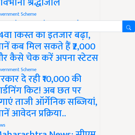
ावभीनी श्रद्धांजलि
vernment Scheme
M Kisan Yojana Update:
4वीं किस्त का इंतजार बढ़ा,
ानें कब मिल सकते हैं ₹2,000
र कैसे चेक करें अपना स्टेटस
vernment Scheme
रकार दे रही ₹10,000 की
ार्डनिंग किट! अब छत पर
गाएं ताजी ऑर्गेनिक सब्जियां,
ानें आवेदन प्रक्रिया..
ws
aharashtra News: सीएम