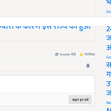
भ
Go
P
्फबारी के कारण इस राज्य को हुआ
2
ज
औ
Go
स
ग
उ
ज
Ne
M