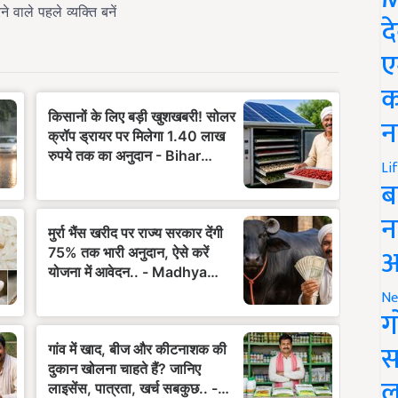
द
ए
क
न
Li
ब
न
आ
Ne
ग
स
ल