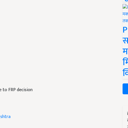
P
स
म
म
क
e to FRP decision
shtra