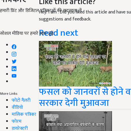
Like this article?
हमारी प्रिंट और डिजिटल पत्रिकाओं की सदस्यता लें
Hey! I am
. Did you liked this article and have 
suggestions and feedback.
Read next
सोशल मीडिया पर हमारे साथ जुड़ें:
फसल को जानवरों से होने व
More Links
सरकार देगी मुआवजा
फोटो गैलरी
वीडियो
मासिक पत्रिका
फोरम
डायरेक्टरी