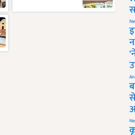
स
Ne
इ
न
'
उ
An
ब
स
आ
Ne
क