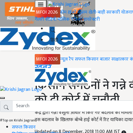
MFOI 2026
होम
ख़बरें
मौसम
खेती-बाड़ी
सरकारी योजना
गैलरी
वीडियो
मासिक पत्रिका
डायरेक्टरी
हिंदी
MFOI 2026
न्यूज़ रैप
सफल किसान
बाजार
साक्षात्कार
क
Home
ख़बरें
किसान संगठनों ने गन्न
को दी कोर्ट में चुनौती
केंद्र द्वारा गन्ना वसूली आधार में किए गए बदलाव का मामला क
इस बदलाव के खिलाफ बॉम्बे हाई कोर्ट में रिट याचिका दा
#Top on Krishi Jagran
सफल किसान
Updated on 8 December, 2018 11:00 AM IST