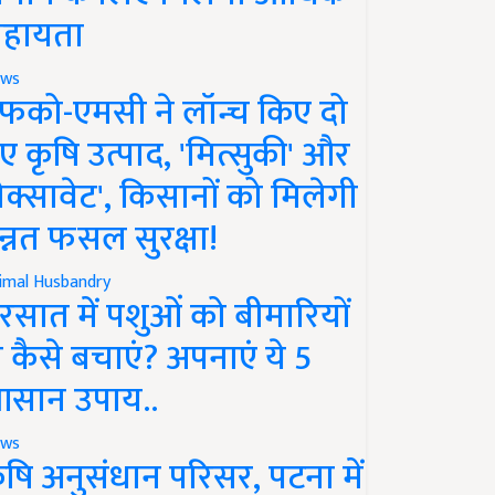
हायता
ws
फको-एमसी ने लॉन्च किए दो
ए कृषि उत्पाद, 'मित्सुकी' और
नेक्सावेट', किसानों को मिलेगी
न्नत फसल सुरक्षा!
imal Husbandry
रसात में पशुओं को बीमारियों
े कैसे बचाएं? अपनाएं ये 5
सान उपाय..
ws
ृषि अनुसंधान परिसर, पटना में