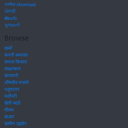
অসমীয়া (Asomiya)
ਪੰਜਾਬੀ
తెలుగు
ગુજરાતી
Browse
खबरें
कंपनी समाचार
सफल किसान
साक्षात्कार
बागवानी
औषधीय फसलें
पशुपालन
मशीनरी
खेती-बाड़ी
मौसम
बाजार
ग्रामीण उद्द्योग