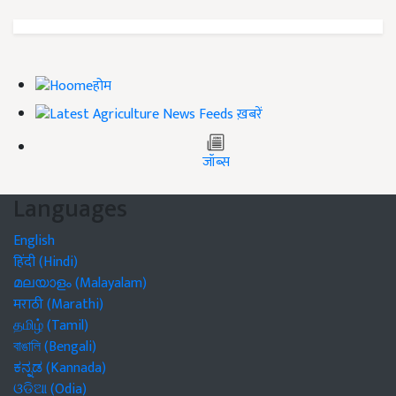
होम
ख़बरें
जॉब्स
Languages
English
हिंदी (Hindi)
മലയാളം (Malayalam)
मराठी (Marathi)
தமிழ் (Tamil)
বাঙালি (Bengali)
ಕನ್ನಡ (Kannada)
ଓଡିଆ (Odia)