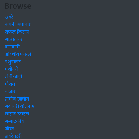
Browse
खबरें
कंपनी समाचार
सफल किसान
साक्षात्कार
बागवानी
औषधीय फसलें
पशुपालन
मशीनरी
खेती-बाड़ी
मौसम
बाजार
ग्रामीण उद्द्योग
सरकारी योजनाएं
लाइफ स्टाइल
सम्पादकीय
जॉब्स
डायरेक्टरी