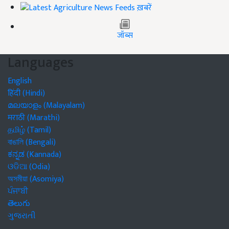
ख़बरें
जॉब्स
Languages
English
हिंदी (Hindi)
മലയാളം (Malayalam)
मराठी (Marathi)
தமிழ் (Tamil)
বাঙালি (Bengali)
ಕನ್ನಡ (Kannada)
ଓଡିଆ (Odia)
অসমীয়া (Asomiya)
ਪੰਜਾਬੀ
తెలుగు
ગુજરાતી