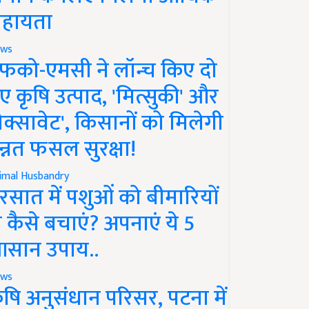
हायता
ws
फको-एमसी ने लॉन्च किए दो
ए कृषि उत्पाद, 'मित्सुकी' और
नेक्सावेट', किसानों को मिलेगी
न्नत फसल सुरक्षा!
imal Husbandry
रसात में पशुओं को बीमारियों
े कैसे बचाएं? अपनाएं ये 5
सान उपाय..
ws
ृषि अनुसंधान परिसर, पटना में