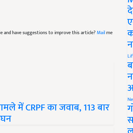
द
ए
icle and have suggestions to improve this article?
Mail
me
क
न
Li
ब
न
आ
 मामले में CRPF का जवाब, 113 बार
Ne
ग
लंघन
स
ल