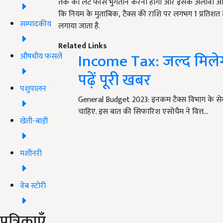
तक का लेट फीस भुगतान करना होगा और इसके अलावा आपको व
कि नियम के मुताबिक
, टैक्स की राशि पर लगभग 1
प्रतिशत
सम्पादकीय
लगाया जाता है.
Related Links
Income Tax: जल्द मिलेग
औषधीय फसलें
पढ़ें पूरी खबर
पशुपालन
General Budget 2023: इनकम टैक्स विभाग के से
चाहिए. इस बात की सिफारिश एसोचैम ने वित्त…
खेती-बाड़ी
मशीनरी
वेब स्टोरी
पत्रिकाएँ