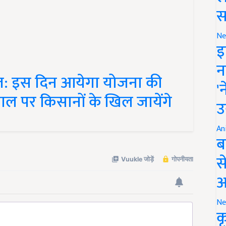
स
Ne
इ
न
्त: इस दिन आयेगा योजना की
'
ाल पर किसानों के खिल जायेंगे
उ
An
ब
स
आ
Ne
क