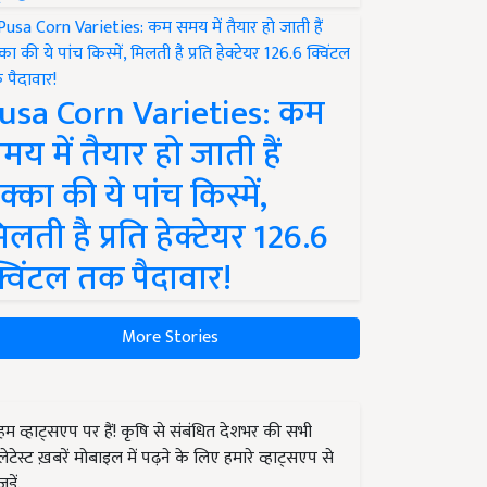
usa Corn Varieties: कम
मय में तैयार हो जाती हैं
क्का की ये पांच किस्में,
िलती है प्रति हेक्टेयर 126.6
्विंटल तक पैदावार!
More Stories
हम व्हाट्सएप पर हैं! कृषि से संबंधित देशभर की सभी
लेटेस्ट ख़बरें मोबाइल में पढ़ने के लिए हमारे व्हाट्सएप से
जुड़ें.