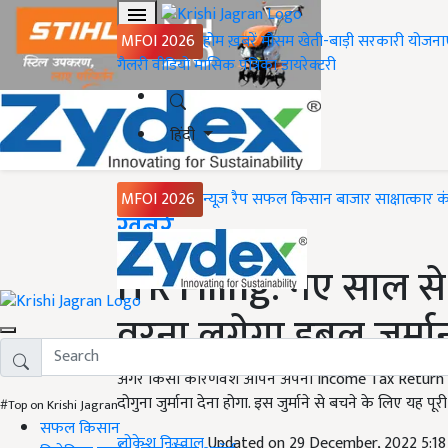
MFOI 2026
होम
ख़बरें
मौसम
खेती-बाड़ी
सरकारी योजना
गैलरी
वीडियो
मासिक पत्रिका
डायरेक्टरी
हिंदी
MFOI 2026
न्यूज़ रैप
सफल किसान
बाजार
साक्षात्कार
क
Home
ख़बरें
ITR Filing: नए साल से
वरना लगेगा डबल जुर्मा
अगर किसी कारणवश आपने अपना Income Tax Return नह
दोगुना जुर्माना देना होगा. इस जुर्माने से बचने के लिए यह पूर
#Top on Krishi Jagran
सफल किसान
लोकेश निरवाल
Updated on 29 December, 2022 5:1