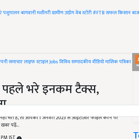
एं
पशुपालन
बागवानी
मशीनरी
ग्रामीण उद्योग
वेब स्टोरी
#FTB
सफल किसान
बाज
ंपनी समाचार
लाइफ स्टाइल
Jobs
विविध
सम्पादकीय
वीडियो
मासिक पत्रिका
#T
 पहले भरे इनकम टैक्स,
ना
ीं भरा है, तो आपको 1 जनवरी 2023 से आईटीआर फाइल करने पर
ी खबर पढ़ें…
T
8 PM IST