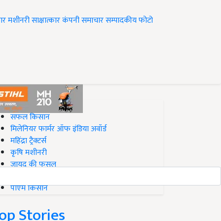
ार
मशीनरी
साक्षात्कार
कंपनी समाचार
सम्पादकीय
फोटो
op on Krishi Jagran
सफल किसान
मिलेनियर फार्मर ऑफ इंडिया अवॉर्ड
महिंद्रा ट्रैक्टर्स
कृषि मशीनरी
जायद की फसल
बिज़नेस आइडियाज
पीएम किसान
op Stories