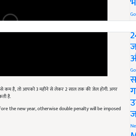
भ
Go
P
2
ज
औ
Go
स
से कम है
, तो आपको 3
महीने से लेकर
2
साल तक की जेल होगी. अगर
ग
ती है.
उ
fore the new year, otherwise double penalty will be imposed
ज
Ne
M