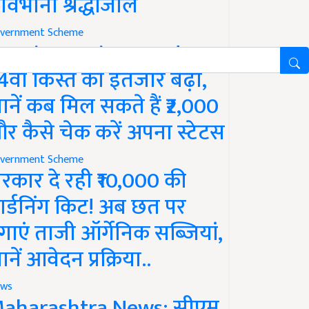
ावभीनी श्रद्धांजलि
vernment Scheme
M Kisan Yojana Update:
4वीं किस्त का इंतजार बढ़ा,
ानें कब मिल सकते हैं ₹2,000
र कैसे चेक करें अपना स्टेटस
vernment Scheme
रकार दे रही ₹10,000 की
ार्डनिंग किट! अब छत पर
गाएं ताजी ऑर्गेनिक सब्जियां,
ानें आवेदन प्रक्रिया..
ws
aharashtra News: सीएम