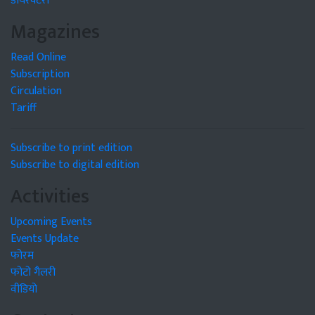
डायरेक्टरी
Magazines
Read Online
Subscription
Circulation
Tariff
Subscribe to print edition
Subscribe to digital edition
Activities
Upcoming Events
Events Update
फोरम
फोटो गैलरी
वीडियो