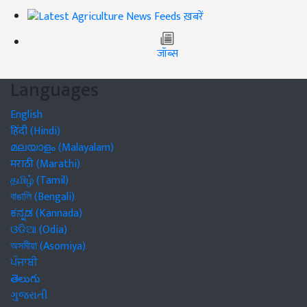
ख़बरें
जॉब्स
Languages
English
हिंदी (Hindi)
മലയാളം (Malayalam)
मराठी (Marathi)
தமிழ் (Tamil)
বাঙালি (Bengali)
ಕನ್ನಡ (Kannada)
ଓଡିଆ (Odia)
অসমীয়া (Asomiya)
ਪੰਜਾਬੀ
తెలుగు
ગુજરાતી