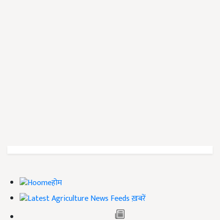
होम
ख़बरें