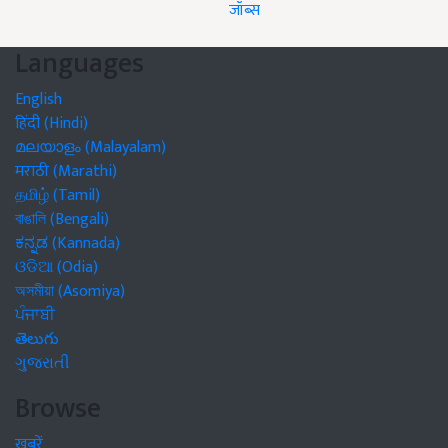
जॉब्स
Languages
English
हिंदी (Hindi)
മലയാളം (Malayalam)
मराठी (Marathi)
தமிழ் (Tamil)
বাঙালি (Bengali)
ಕನ್ನಡ (Kannada)
ଓଡିଆ (Odia)
অসমীয়া (Asomiya)
ਪੰਜਾਬੀ
తెలుగు
ગુજરાતી
Browse
खबरें