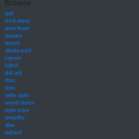
Browse
खबरें
कंपनी समाचार
सफल किसान
साक्षात्कार
बागवानी
औषधीय फसलें
पशुपालन
मशीनरी
खेती-बाड़ी
मौसम
बाजार
ग्रामीण उद्द्योग
सरकारी योजनाएं
लाइफ स्टाइल
सम्पादकीय
जॉब्स
डायरेक्टरी