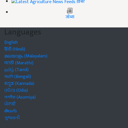
ख़बरें
जॉब्स
Languages
English
हिंदी (Hindi)
മലയാളം (Malayalam)
मराठी (Marathi)
தமிழ் (Tamil)
বাঙালি (Bengali)
ಕನ್ನಡ (Kannada)
ଓଡିଆ (Odia)
অসমীয়া (Asomiya)
ਪੰਜਾਬੀ
తెలుగు
ગુજરાતી