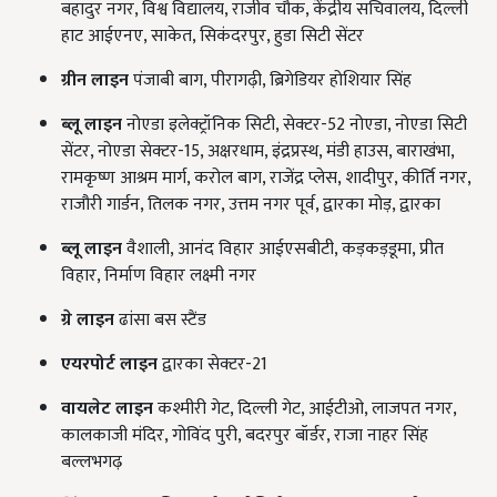
बहादुर नगर, विश्व विद्यालय, राजीव चौक, केंद्रीय सचिवालय, दिल्ली
हाट आईएनए, साकेत, सिकंदरपुर, हुडा सिटी सेंटर
ग्रीन लाइन
पंजाबी बाग, पीरागढ़ी, ब्रिगेडियर होशियार सिंह
ब्लू लाइन
नोएडा इलेक्ट्रॉनिक सिटी, सेक्टर-52 नोएडा, नोएडा सिटी
सेंटर, नोएडा सेक्टर-15, अक्षरधाम, इंद्रप्रस्थ, मंडी हाउस, बाराखंभा,
रामकृष्ण आश्रम मार्ग, करोल बाग, राजेंद्र प्लेस, शादीपुर, कीर्ति नगर,
राजौरी गार्डन, तिलक नगर, उत्तम नगर पूर्व, द्वारका मोड़, द्वारका
ब्लू लाइन
वैशाली, आनंद विहार आईएसबीटी, कड़कड़डूमा, प्रीत
विहार, निर्माण विहार लक्ष्मी नगर
ग्रे लाइन
ढांसा बस स्टैंड
एयरपोर्ट लाइन
द्वारका सेक्टर-21
वायलेट लाइन
कश्मीरी गेट, दिल्ली गेट, आईटीओ, लाजपत नगर,
कालकाजी मंदिर, गोविंद पुरी, बदरपुर बॉर्डर, राजा नाहर सिंह
बल्लभगढ़