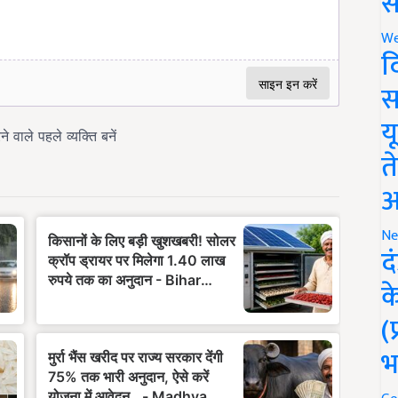
स
We
द
स
य
त
अ
Ne
द
क
(
भ