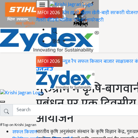
MFOI 2026
होम
ख़बरें
मौसम
खेती-बाड़ी
सरकारी योजना
गैलरी
वीडियो
मासिक पत्रिका
डायरेक्टरी
हिंदी
MFOI 2026
न्यूज़ रैप
सफल किसान
बाजार
साक्षात्कार
क
Home
ख़बरें
गुरुग्राम में कृषि-बाग
प्रबंधन पर एक दिवसीय प
आयोजन
#Top on Krishi Jagran
भारतीय कृषि अनुसंधान संस्थान के कृषि विज्ञान केंद्र, गुरुग
सफल किसान