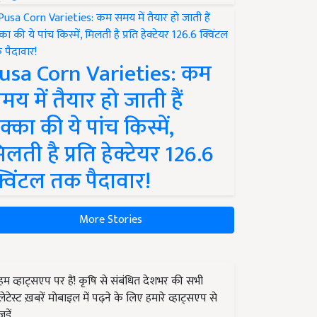
usa Corn Varieties: कम
मय में तैयार हो जाती हैं
क्का की ये पांच किस्में,
िलती है प्रति हेक्टेयर 126.6
्विंटल तक पैदावार!
More Stories
हम व्हाट्सएप पर हैं! कृषि से संबंधित देशभर की सभी
लेटेस्ट ख़बरें मोबाइल में पढ़ने के लिए हमारे व्हाट्सएप से
जुड़ें.