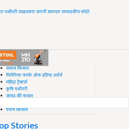
ार
मशीनरी
साक्षात्कार
कंपनी समाचार
सम्पादकीय
फोटो
op on Krishi Jagran
सफल किसान
मिलेनियर फार्मर ऑफ इंडिया अवॉर्ड
महिंद्रा ट्रैक्टर्स
कृषि मशीनरी
जायद की फसल
बिज़नेस आइडियाज
पीएम किसान
op Stories