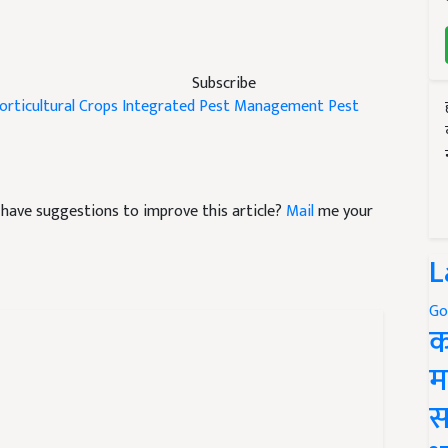
Subscribe
orticultural Crops
Integrated Pest Management
Pest
nd have suggestions to improve this article?
Mail
me your
L
Go
क
म
स