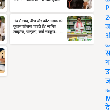
Go
P
2
ज
औ
Go
स
ग
उ
ज
Ne
M
द