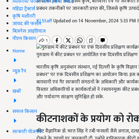
आयोजन किया गया. इसमें कृषि, बाग़वानी एवं गैर सरकारी संस्
मिलेनियर फार्मर ऑफ इंडिया अवॉर्ड
प्रबंधन तकनीकों पर जानकारी प्राप्त की, जिससे कृषि उत्पादो
महिंद्रा ट्रैक्टर्स
कृषि मशीनरी
KJ Staff
Updated on 14 November, 2024 5:33 PM 
जायद की फसल
बिज़नेस आइडियाज
पीएम किसान
Home
गुरुग्राम में कीट प्रबंधन पर आयोजित एक दिवसीय प्रशिक्षण क
भारतीय कृषि अनुसंधान संस्थान, नई दिल्ली के कृषि विज्ञान क
न्यूज़ रैप
प्रबंधन" पर एक दिवसीय प्रशिक्षण का आयोजन किया. इस कार्यक्र
बाग़वानी एवं गैर सरकारी संगठनों के अधिकारी और कार्यकर्ता 
विस्तार अधिकारियों व कार्यकर्ताओं ने रसायनमुक्त कीट प्रब
खबरें
और पर्यावरण संरक्षण सुनिश्चित हो सके.
सफल किसान
कीटनाशकों के प्रयोग को रो
कीट वैज्ञानिक डॉ. भरत सिंह ने रबी फसलों जैसे अनाज, दल
सरकारी योजनाएं
रोकने के उपायों पर जानकारी दी. उन्होंने हानिकारक कीटो