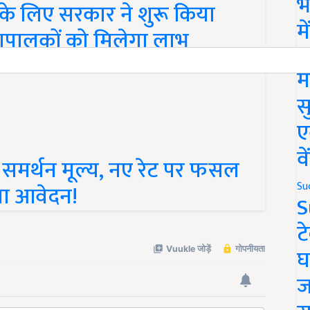
भ
के लिए सरकार ने शुरू किया
म
ुपालकों को मिलेगा लाभ
Ne
म
स
ए
व
का समर्थन मूल्य, नए रेट पर फसल
Su
गा आवेदन!
S
ट
घ
ज