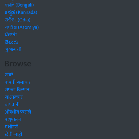
বাঙালি (Bengali)
ಕನ್ನಡ (Kannada)
ଓଡିଆ (Odia)
অসমীয়া (Asomiya)
ਪੰਜਾਬੀ
తెలుగు
ગુજરાતી
Browse
खबरें
कंपनी समाचार
सफल किसान
साक्षात्कार
बागवानी
औषधीय फसलें
पशुपालन
मशीनरी
खेती-बाड़ी