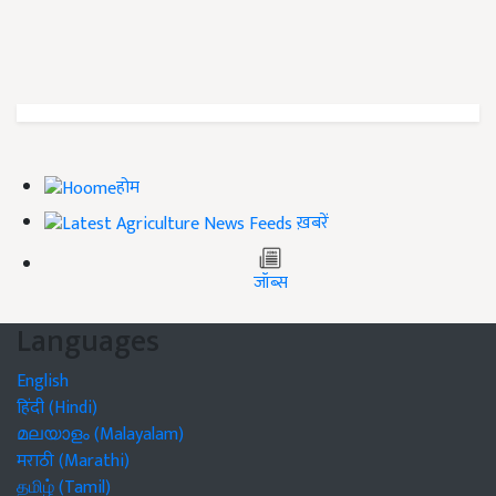
होम
ख़बरें
जॉब्स
Languages
English
हिंदी (Hindi)
മലയാളം (Malayalam)
मराठी (Marathi)
தமிழ் (Tamil)