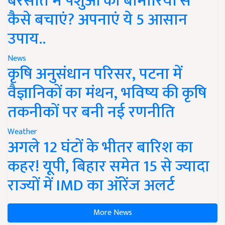
बरसात में पशुओं को बीमारियों से
कैसे बचाएं? अपनाएं ये 5 आसान
उपाय..
News
कृषि अनुसंधान परिसर, पटना में
वैज्ञानिकों का मंथन, भविष्य की कृषि
तकनीकों पर बनी नई रणनीति
Weather
अगले 12 घंटों के भीतर बारिश का
कहर! यूपी, बिहार समेत 15 से ज्यादा
राज्यों में IMD का ऑरेंज अलर्ट
More News