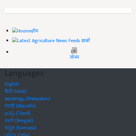
होम
ख़बरें
जॉब्स
Languages
English
हिंदी (Hindi)
മലയാളം (Malayalam)
मराठी (Marathi)
தமிழ் (Tamil)
বাঙালি (Bengali)
ಕನ್ನಡ (Kannada)
ଓଡିଆ (Odia)