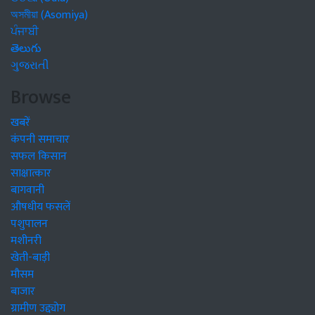
অসমীয়া (Asomiya)
ਪੰਜਾਬੀ
తెలుగు
ગુજરાતી
Browse
खबरें
कंपनी समाचार
सफल किसान
साक्षात्कार
बागवानी
औषधीय फसलें
पशुपालन
मशीनरी
खेती-बाड़ी
मौसम
बाजार
ग्रामीण उद्द्योग