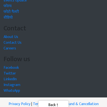
Events Update
फोरम
फोटो गैलरी
वीडियो
Contact
About Us
Contact Us
Careers
Follow us
Facebook
Twitter
LinkedIn
Instagram
WhatsApp
Privacy Policy
|
Terms of Service
|
Refund & Cancellation
Back