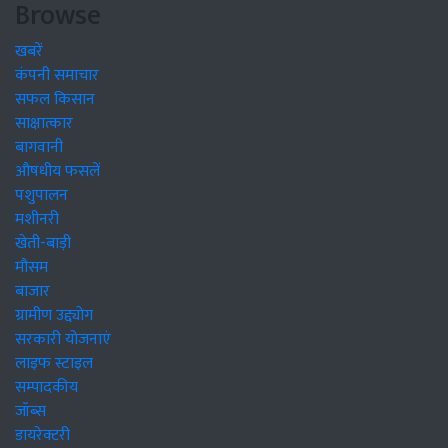
Browse
खबरें
कंपनी समाचार
सफल किसान
साक्षात्कार
बागवानी
औषधीय फसलें
पशुपालन
मशीनरी
खेती-बाड़ी
मौसम
बाजार
ग्रामीण उद्द्योग
सरकारी योजनाएं
लाइफ स्टाइल
सम्पादकीय
जॉब्स
डायरेक्टरी