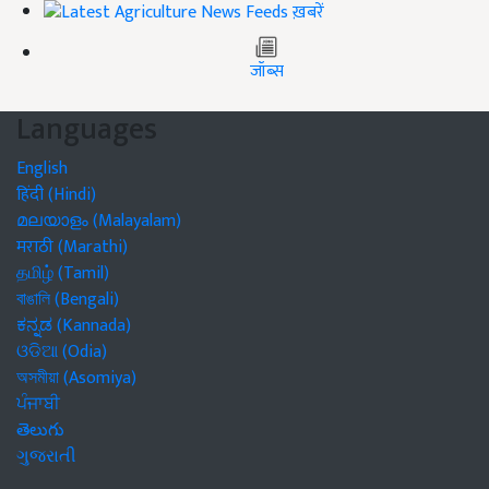
ख़बरें
जॉब्स
Languages
English
हिंदी (Hindi)
മലയാളം (Malayalam)
मराठी (Marathi)
தமிழ் (Tamil)
বাঙালি (Bengali)
ಕನ್ನಡ (Kannada)
ଓଡିଆ (Odia)
অসমীয়া (Asomiya)
ਪੰਜਾਬੀ
తెలుగు
ગુજરાતી