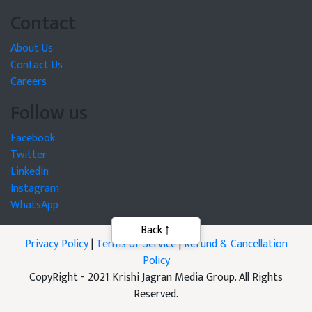
Contact
About Us
Contact Us
Careers
Follow us
Facebook
Twitter
LinkedIn
Instagram
WhatsApp
Privacy Policy
|
Terms of Service
|
Refund & Cancellation
Policy
CopyRight - 2021 Krishi Jagran Media Group. All Rights
Reserved.