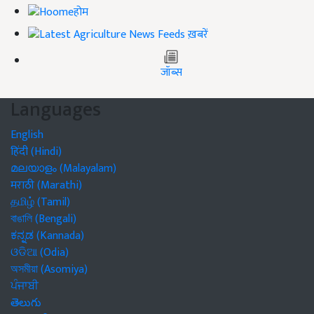
होम
ख़बरें
जॉब्स
Languages
English
हिंदी (Hindi)
മലയാളം (Malayalam)
मराठी (Marathi)
தமிழ் (Tamil)
বাঙালি (Bengali)
ಕನ್ನಡ (Kannada)
ଓଡିଆ (Odia)
অসমীয়া (Asomiya)
ਪੰਜਾਬੀ
తెలుగు