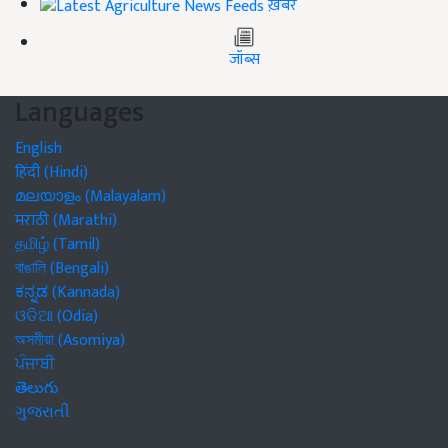
ख़बरें
जॉब्स
Languages
English
हिंदी (Hindi)
മലയാളം (Malayalam)
मराठी (Marathi)
தமிழ் (Tamil)
বাঙালি (Bengali)
ಕನ್ನಡ (Kannada)
ଓଡିଆ (Odia)
অসমীয়া (Asomiya)
ਪੰਜਾਬੀ
తెలుగు
ગુજરાતી