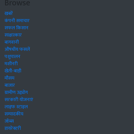
Browse
खबरें
कंपनी समाचार
सफल किसान
साक्षात्कार
बागवानी
औषधीय फसलें
पशुपालन
मशीनरी
खेती-बाड़ी
मौसम
बाजार
ग्रामीण उद्द्योग
सरकारी योजनाएं
लाइफ स्टाइल
सम्पादकीय
जॉब्स
डायरेक्टरी