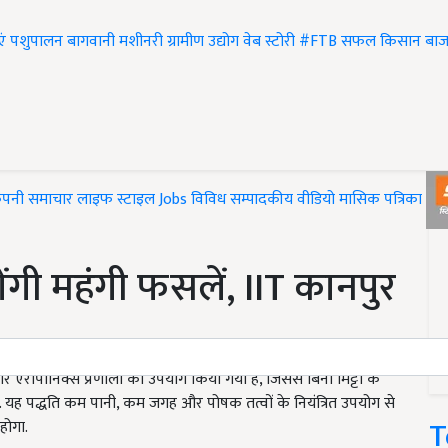
एं
पशुपालन
बागवानी
मशीनरी
ग्रामीण उद्योग
वेब स्टोरी
#FTB
सफल किसान
बाज
ंपनी समाचार
लाइफ स्टाइल
Jobs
विविध
सम्पादकीय
वीडियो
मासिक पत्रिका
#T
ेंगी महंगी फसलें, IIT कानपुर
और एरोपोनिक्स प्रणाली का उपयोग किया गया है, जिससे बिना मिट्टी के
ैं. यह पद्धति कम पानी, कम जगह और पोषक तत्वों के नियंत्रित उपयोग से
T
होगा.