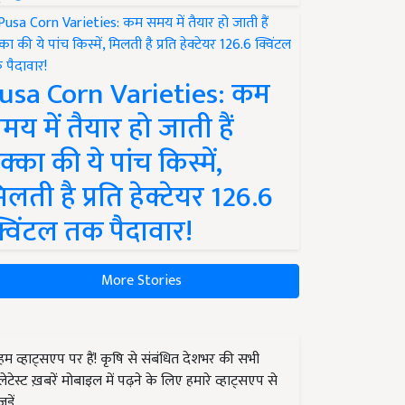
usa Corn Varieties: कम
मय में तैयार हो जाती हैं
क्का की ये पांच किस्में,
िलती है प्रति हेक्टेयर 126.6
्विंटल तक पैदावार!
More Stories
हम व्हाट्सएप पर हैं! कृषि से संबंधित देशभर की सभी
लेटेस्ट ख़बरें मोबाइल में पढ़ने के लिए हमारे व्हाट्सएप से
जुड़ें.