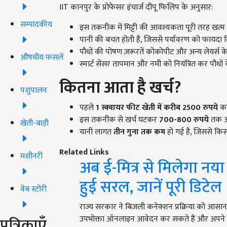
IIT कानपुर के प्रोफेसर इंचार्ज दीपू फिलिप के अनुसार:
सम्पादकीय
इस तकनीक में मिट्टी की आवश्यकता पूरी तरह खत्म ह
पानी की बचत होती है, जिससे पर्यावरण को फायदा म
पौधों की पोषण ज़रूरतें कोकोपीट और अन्य लेयर्स के म
औषधीय फसलें
स्मार्ट सेंसर तापमान और नमी को नियंत्रित कर पौधों 
कितना आता है खर्च?
पशुपालन
पहले
1
स्क्वायर फीट खेती में करीब 2500
रुपये
का
इस तकनीक से खर्च घटकर
700-800
रुपये
तक आ 
खेती-बाड़ी
यानी लागत
तीन गुना तक कम
हो गई है, जिससे किस
Related Links
मशीनरी
अब ई-मित्र से मिलेगा नया
हुई सरल, जानें पूरी डिटेल
वेब स्टोरी
राज्य सरकार ने बिजली कनेक्शन प्रक्रिया को आसान बन
पत्रिकाएँ
उपभोक्ता ऑनलाइन आवेदन कर सकते हैं और अपन