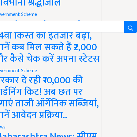
ावभीनी श्रद्धांजलि
vernment Scheme
M Kisan Yojana Update:
4वीं किस्त का इंतजार बढ़ा,
ानें कब मिल सकते हैं ₹2,000
र कैसे चेक करें अपना स्टेटस
vernment Scheme
रकार दे रही ₹10,000 की
ार्डनिंग किट! अब छत पर
गाएं ताजी ऑर्गेनिक सब्जियां,
ानें आवेदन प्रक्रिया..
ws
aharashtra News: सीएम