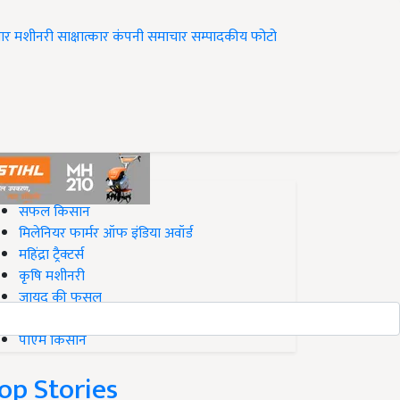
ार
मशीनरी
साक्षात्कार
कंपनी समाचार
सम्पादकीय
फोटो
op on Krishi Jagran
सफल किसान
मिलेनियर फार्मर ऑफ इंडिया अवॉर्ड
महिंद्रा ट्रैक्टर्स
कृषि मशीनरी
जायद की फसल
बिज़नेस आइडियाज
पीएम किसान
op Stories