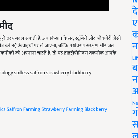
द
्मीद
ए
क
ूरी तरह बदल सकती है. अब किसान केसर, स्ट्रॉबेरी और ब्लैकबेरी जैसी
्षेत्र को नई ऊंचाइयों पर ले जाएगा, बल्कि पर्यावरण संरक्षण और जल
न
तकनीकों को अपनाना चाहते हैं, तो यह हाइड्रोपोनिक्स तकनीक आपके
Li
ब
nology soilless saffron strawberry blackberry
न
आ
ics
Saffron Farming
Strawberry Farming
Black berry
Ne
ग
स
ल
icle and have suggestions to improve this article?
Mail
me