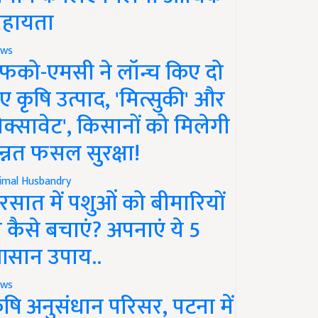
हायता
ws
फको-एमसी ने लॉन्च किए दो
ए कृषि उत्पाद, 'मित्सुकी' और
नेक्सावेट', किसानों को मिलेगी
न्नत फसल सुरक्षा!
imal Husbandry
रसात में पशुओं को बीमारियों
े कैसे बचाएं? अपनाएं ये 5
सान उपाय..
ws
ृषि अनुसंधान परिसर, पटना में