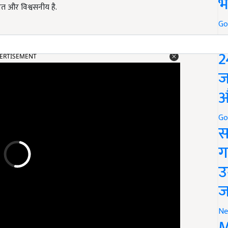
भ
षित और विश्वसनीय है.
Go
P
ERTISEMENT
2
ज
औ
Go
स
ग
उ
ज
Ne
M