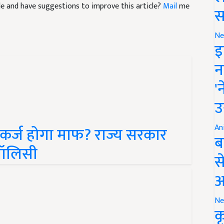
स
Ne
इ
न
'
उ
कर्ज होगा माफ? राज्य सरकार
An
पॉलिसी
ब
स
आ
Ne
क