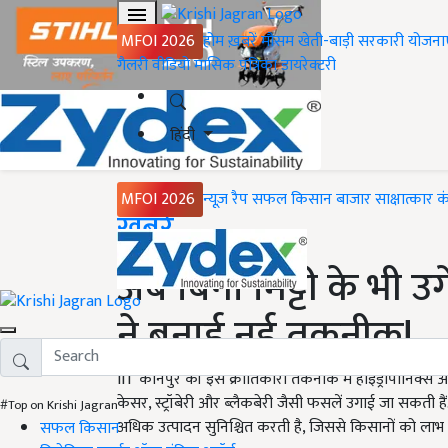
MFOI 2026
होम
ख़बरें
मौसम
खेती-बाड़ी
सरकारी योजना
गैलरी
वीडियो
मासिक पत्रिका
डायरेक्टरी
हिंदी
MFOI 2026
न्यूज़ रैप
सफल किसान
बाजार
साक्षात्कार
क
Home
ख़बरें
अब बिना मिट्टी के भी उग
ने बनाई नई तकनीक!
IIT कानपुर की इस क्रांतिकारी तकनीक में हाइड्रोपोनिक्स 
केसर, स्ट्रॉबेरी और ब्लैकबेरी जैसी फसलें उगाई जा सकती ह
#Top on Krishi Jagran
अधिक उत्पादन सुनिश्चित करती है, जिससे किसानों को लाभ 
सफल किसान