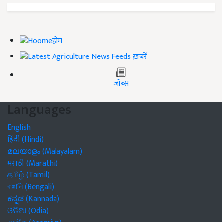
होम
ख़बरें
जॉब्स
Languages
English
हिंदी (Hindi)
മലയാളം (Malayalam)
मराठी (Marathi)
தமிழ் (Tamil)
বাঙালি (Bengali)
ಕನ್ನಡ (Kannada)
ଓଡିଆ (Odia)