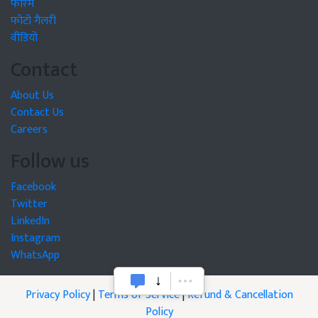
फोरम
फोटो गैलरी
वीडियो
Contact
About Us
Contact Us
Careers
Follow us
Facebook
Twitter
LinkedIn
Instagram
WhatsApp
Privacy Policy
|
Terms of Service
|
Refund & Cancellation
Policy