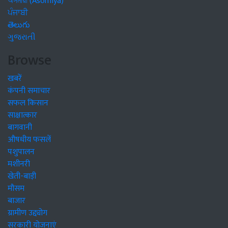
অসমীয়া (Asomiya)
ਪੰਜਾਬੀ
తెలుగు
ગુજરાતી
Browse
खबरें
कंपनी समाचार
सफल किसान
साक्षात्कार
बागवानी
औषधीय फसलें
पशुपालन
मशीनरी
खेती-बाड़ी
मौसम
बाजार
ग्रामीण उद्द्योग
सरकारी योजनाएं