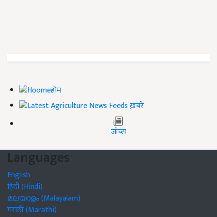
होम
ख़बरें
जॉब्स
Languages
English
हिंदी (Hindi)
മലയാളം (Malayalam)
मराठी (Marathi)