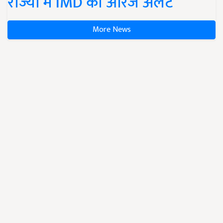
राज्यों में IMD का ऑरेंज अलर्ट
More News