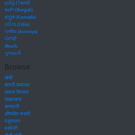
தமிழ் (Tamil)
বাঙালি (Bengali)
ಕನ್ನಡ (Kannada)
ଓଡିଆ (Odia)
অসমীয়া (Asomiya)
ਪੰਜਾਬੀ
తెలుగు
ગુજરાતી
Browse
खबरें
कंपनी समाचार
सफल किसान
साक्षात्कार
बागवानी
औषधीय फसलें
पशुपालन
मशीनरी