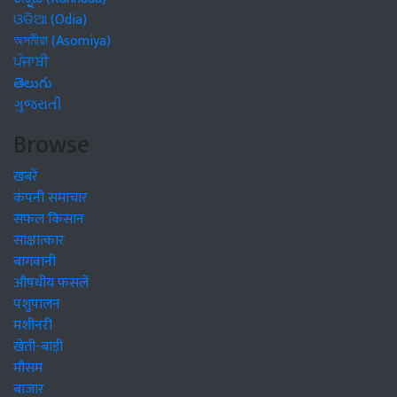
ଓଡିଆ (Odia)
অসমীয়া (Asomiya)
ਪੰਜਾਬੀ
తెలుగు
ગુજરાતી
Browse
खबरें
कंपनी समाचार
सफल किसान
साक्षात्कार
बागवानी
औषधीय फसलें
पशुपालन
मशीनरी
खेती-बाड़ी
मौसम
बाजार