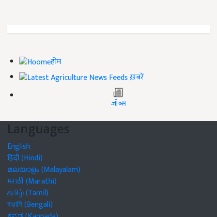
होम
ख़बरें
जॉब्स
Languages
English
हिंदी (Hindi)
മലയാളം (Malayalam)
मराठी (Marathi)
தமிழ் (Tamil)
বাঙালি (Bengali)
ಕನ್ನಡ (Kannada)