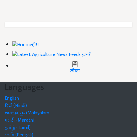
होम
ख़बरें
जॉब्स
Languages
English
हिंदी (Hindi)
മലയാളം (Malayalam)
मराठी (Marathi)
தமிழ் (Tamil)
বাঙালি (Bengali)