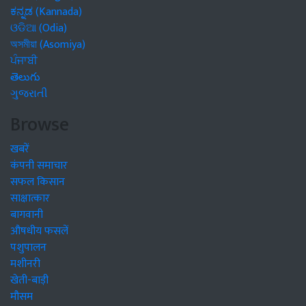
ಕನ್ನಡ (Kannada)
ଓଡିଆ (Odia)
অসমীয়া (Asomiya)
ਪੰਜਾਬੀ
తెలుగు
ગુજરાતી
Browse
खबरें
कंपनी समाचार
सफल किसान
साक्षात्कार
बागवानी
औषधीय फसलें
पशुपालन
मशीनरी
खेती-बाड़ी
मौसम