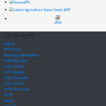
होम
ख़बरें
जॉब्स
Languages
English
हिंदी (Hindi)
മലയാളം (Malayalam)
मराठी (Marathi)
தமிழ் (Tamil)
বাঙালি (Bengali)
ಕನ್ನಡ (Kannada)
ଓଡିଆ (Odia)
অসমীয়া (Asomiya)
ਪੰਜਾਬੀ
తెలుగు