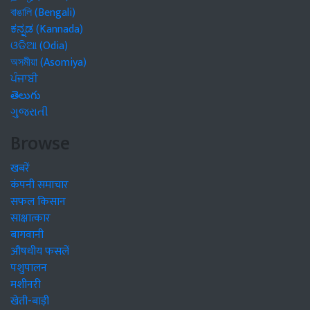
বাঙালি (Bengali)
ಕನ್ನಡ (Kannada)
ଓଡିଆ (Odia)
অসমীয়া (Asomiya)
ਪੰਜਾਬੀ
తెలుగు
ગુજરાતી
Browse
खबरें
कंपनी समाचार
सफल किसान
साक्षात्कार
बागवानी
औषधीय फसलें
पशुपालन
मशीनरी
खेती-बाड़ी