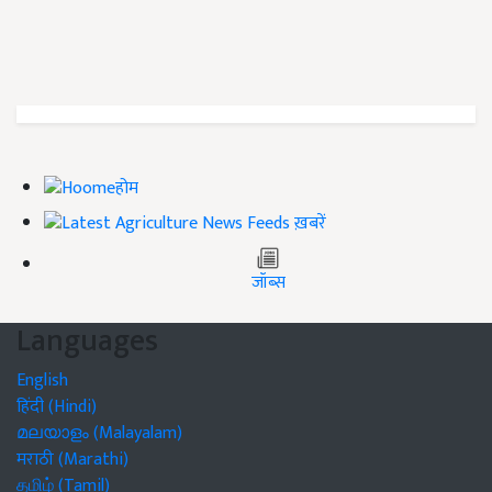
होम
ख़बरें
जॉब्स
Languages
English
हिंदी (Hindi)
മലയാളം (Malayalam)
मराठी (Marathi)
தமிழ் (Tamil)