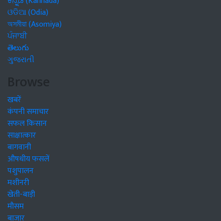
ಕನ್ನಡ (Kannada)
ଓଡିଆ (Odia)
অসমীয়া (Asomiya)
ਪੰਜਾਬੀ
తెలుగు
ગુજરાતી
Browse
खबरें
कंपनी समाचार
सफल किसान
साक्षात्कार
बागवानी
औषधीय फसलें
पशुपालन
मशीनरी
खेती-बाड़ी
मौसम
बाजार