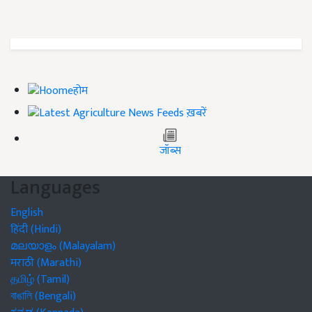
होम
ख़बरें
जॉब्स
Languages
English
हिंदी (Hindi)
മലയാളം (Malayalam)
मराठी (Marathi)
தமிழ் (Tamil)
বাঙালি (Bengali)