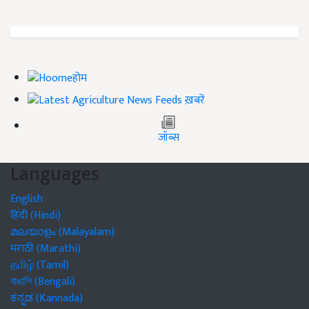
होम
ख़बरें
जॉब्स
Languages
English
हिंदी (Hindi)
മലയാളം (Malayalam)
मराठी (Marathi)
தமிழ் (Tamil)
বাঙালি (Bengali)
ಕನ್ನಡ (Kannada)