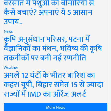
बरसात में पशुओं को बीमारियों से
कैसे बचाएं? अपनाएं ये 5 आसान
उपाय..
News
कृषि अनुसंधान परिसर, पटना में
वैज्ञानिकों का मंथन, भविष्य की कृषि
तकनीकों पर बनी नई रणनीति
Weather
अगले 12 घंटों के भीतर बारिश का
कहर! यूपी, बिहार समेत 15 से ज्यादा
राज्यों में IMD का ऑरेंज अलर्ट
More News