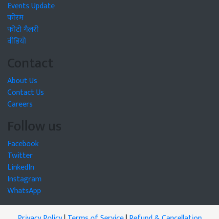
Events Update
फोरम
फोटो गैलरी
वीडियो
Contact
About Us
Contact Us
Careers
Follow us
Facebook
Twitter
LinkedIn
Instagram
WhatsApp
Privacy Policy
|
Terms of Service
|
Refund & Cancellation