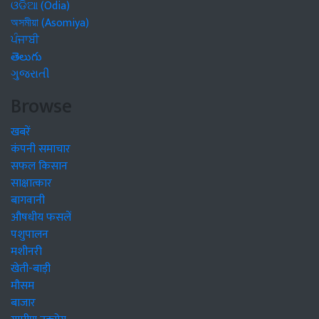
ଓଡିଆ (Odia)
অসমীয়া (Asomiya)
ਪੰਜਾਬੀ
తెలుగు
ગુજરાતી
Browse
खबरें
कंपनी समाचार
सफल किसान
साक्षात्कार
बागवानी
औषधीय फसलें
पशुपालन
मशीनरी
खेती-बाड़ी
मौसम
बाजार