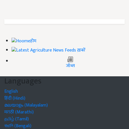
होम
ख़बरें
जॉब्स
Languages
English
हिंदी (Hindi)
മലയാളം (Malayalam)
मराठी (Marathi)
தமிழ் (Tamil)
বাঙালি (Bengali)