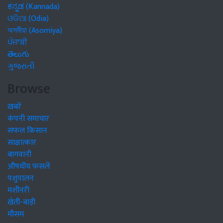
ಕನ್ನಡ (Kannada)
ଓଡିଆ (Odia)
অসমীয়া (Asomiya)
ਪੰਜਾਬੀ
తెలుగు
ગુજરાતી
Browse
खबरें
कंपनी समाचार
सफल किसान
साक्षात्कार
बागवानी
औषधीय फसलें
पशुपालन
मशीनरी
खेती-बाड़ी
मौसम