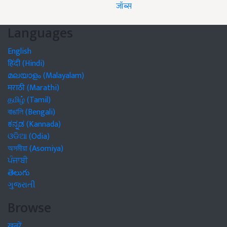
जॉब्स
Languages
English
हिंदी (Hindi)
മലയാളം (Malayalam)
मराठी (Marathi)
தமிழ் (Tamil)
বাঙালি (Bengali)
ಕನ್ನಡ (Kannada)
ଓଡିଆ (Odia)
অসমীয়া (Asomiya)
ਪੰਜਾਬੀ
తెలుగు
ગુજરાતી
Browse
खबरें