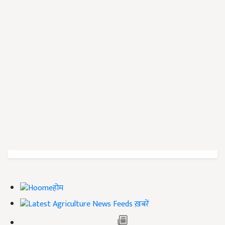
होम
ख़बरें