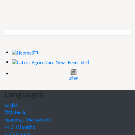
होम
ख़बरें
जॉब्स
Languages
English
हिंदी (Hindi)
മലയാളം (Malayalam)
मराठी (Marathi)
தமிழ் (Tamil)