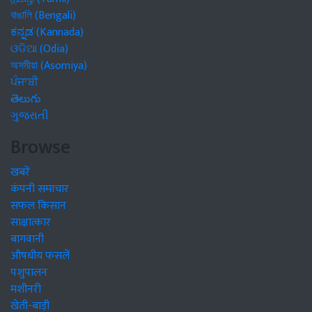
বাঙালি (Bengali)
ಕನ್ನಡ (Kannada)
ଓଡିଆ (Odia)
অসমীয়া (Asomiya)
ਪੰਜਾਬੀ
తెలుగు
ગુજરાતી
Browse
खबरें
कंपनी समाचार
सफल किसान
साक्षात्कार
बागवानी
औषधीय फसलें
पशुपालन
मशीनरी
खेती-बाड़ी