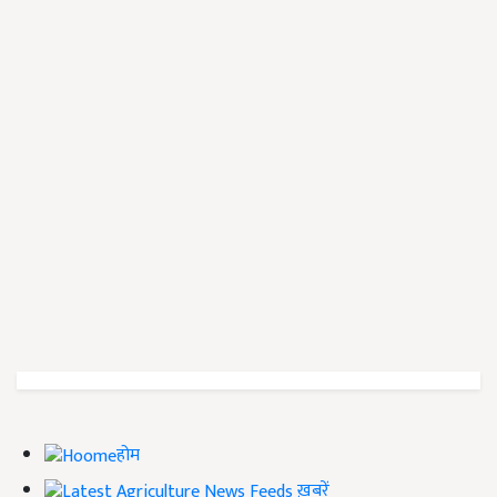
होम
ख़बरें