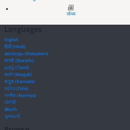
जॉब्स
Languages
English
हिंदी (Hindi)
മലയാളം (Malayalam)
मराठी (Marathi)
தமிழ் (Tamil)
বাঙালি (Bengali)
ಕನ್ನಡ (Kannada)
ଓଡିଆ (Odia)
অসমীয়া (Asomiya)
ਪੰਜਾਬੀ
తెలుగు
ગુજરાતી
Browse