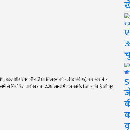
ख
ए
ऊ
च
S
क मूंग, उड़द और सोयाबीन जैसी तिलहन की खरीद की गई. सरकार ने 7
मे से निर्धारित तारीख तक 2.28 लाख मी.टन खरीदी जा चुकी है जो पूरे
ज
क
क
वृ