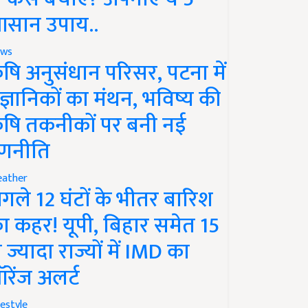
सान उपाय..
ws
ृषि अनुसंधान परिसर, पटना में
ैज्ञानिकों का मंथन, भविष्य की
ृषि तकनीकों पर बनी नई
णनीति
ather
गले 12 घंटों के भीतर बारिश
ा कहर! यूपी, बिहार समेत 15
े ज्यादा राज्यों में IMD का
रेंज अलर्ट
festyle