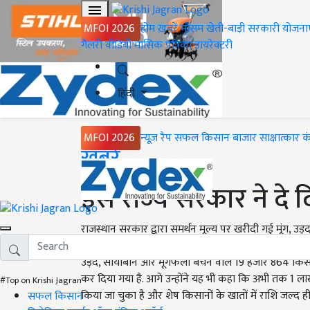
MFOI 2026
होम
ख़बरें
मौसम
खेती-बाड़ी
सरकारी योजना
गैलरी
वीडियो
मासिक पत्रिका
डायरेक्टरी
हिंदी
MFOI 2026
न्यूज़ रैप
सफल किसान
बाजार
साक्षात्कार
क
Home
ख़बरें
इस राज्य सरकार ने दे
राजस्थान सरकार द्वारा समर्थन मूल्य पर खरीदी गई मूंग, 
कर दिया गया है. सहकारिता मंत्री उदय लाल अंजना ने इस बा
उड़द, सोयाबीन और मूंगफली बेचने वाले 19 हजार 864 किसा
कर दिया गया है. आगे उन्होंने यह भी कहा कि अभी तक 1
#Top on Krishi Jagran
किया जा चुका है और शेष किसानों के खातों में राशि जल्द ह
सफल किसान