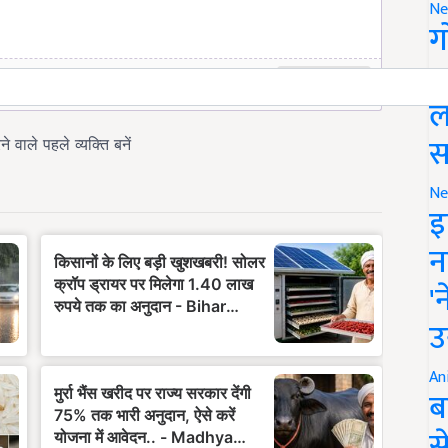
Ne
ग
स
ल
स
Ne
इ
न
'
उ
An
ब
स