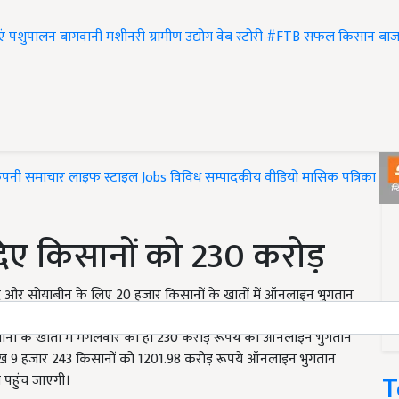
एं
पशुपालन
बागवानी
मशीनरी
ग्रामीण उद्योग
वेब स्टोरी
#FTB
सफल किसान
बाज
ंपनी समाचार
लाइफ स्टाइल
Jobs
विविध
सम्पादकीय
वीडियो
मासिक पत्रिका
#T
 दिए किसानों को 230 करोड़
उड़द और सोयाबीन के लिए 20 हजार किसानों के खातों में ऑनलाइन भुगतान
त की जानकारी मगलवार को दी .उन्होंने कहा कि समर्थन मूल्य पर मूंग,
नों के खातों में मंगलवार को ही 230 करोड़ रूपये का ऑनलाइन भुगतान
 लाख 9 हजार 243 किसानों को 1201.98 करोड़ रूपये ऑनलाइन भुगतान
T
ी पहुंच जाएगी।