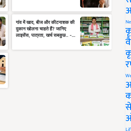
आ
Ne
क
व
क
र
We
अ
क
स
ऑ
Li