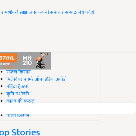
ार
मशीनरी
साक्षात्कार
कंपनी समाचार
सम्पादकीय
फोटो
op on Krishi Jagran
सफल किसान
मिलेनियर फार्मर ऑफ इंडिया अवॉर्ड
महिंद्रा ट्रैक्टर्स
कृषि मशीनरी
जायद की फसल
बिज़नेस आइडियाज
पीएम किसान
op Stories