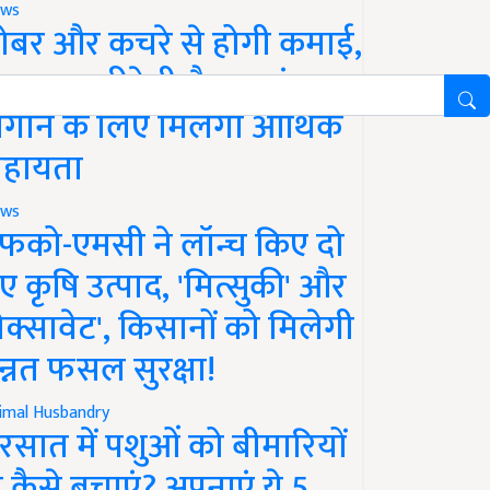
ws
ोबर और कचरे से होगी कमाई,
रकार खरीदेगी गैस, प्लांट
गाने के लिए मिलेगी आर्थिक
हायता
ws
फको-एमसी ने लॉन्च किए दो
ए कृषि उत्पाद, 'मित्सुकी' और
नेक्सावेट', किसानों को मिलेगी
न्नत फसल सुरक्षा!
imal Husbandry
रसात में पशुओं को बीमारियों
े कैसे बचाएं? अपनाएं ये 5