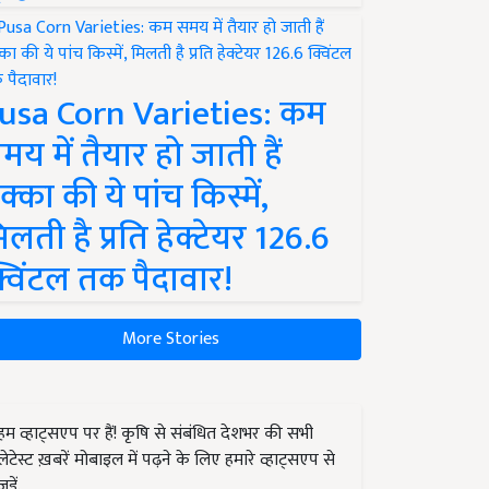
usa Corn Varieties: कम
मय में तैयार हो जाती हैं
क्का की ये पांच किस्में,
िलती है प्रति हेक्टेयर 126.6
्विंटल तक पैदावार!
More Stories
हम व्हाट्सएप पर हैं! कृषि से संबंधित देशभर की सभी
लेटेस्ट ख़बरें मोबाइल में पढ़ने के लिए हमारे व्हाट्सएप से
जुड़ें.