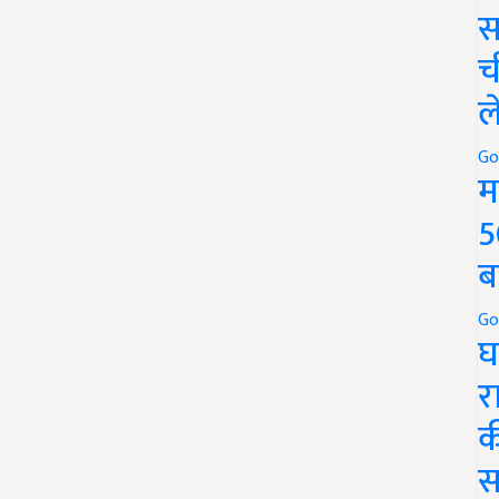
स
च
ल
Go
म
5
ब
Go
घ
र
क
स