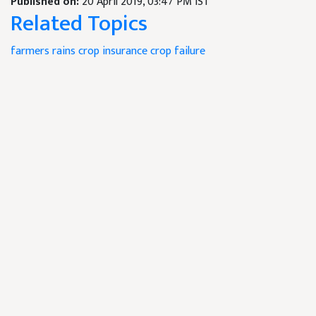
Published on:
20 April 2019, 03:47 PM IST
Related Topics
farmers
rains
crop
insurance
crop failure