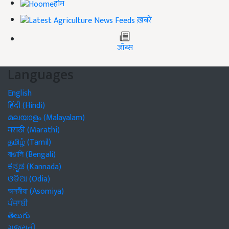
होम
ख़बरें
जॉब्स
Languages
English
हिंदी (Hindi)
മലയാളം (Malayalam)
मराठी (Marathi)
தமிழ் (Tamil)
বাঙালি (Bengali)
ಕನ್ನಡ (Kannada)
ଓଡିଆ (Odia)
অসমীয়া (Asomiya)
ਪੰਜਾਬੀ
తెలుగు
ગુજરાતી