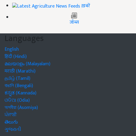
ख़बरें
जॉब्स
Languages
English
हिंदी (Hindi)
മലയാളം (Malayalam)
मराठी (Marathi)
தமிழ் (Tamil)
বাঙালি (Bengali)
ಕನ್ನಡ (Kannada)
ଓଡିଆ (Odia)
অসমীয়া (Asomiya)
ਪੰਜਾਬੀ
తెలుగు
ગુજરાતી