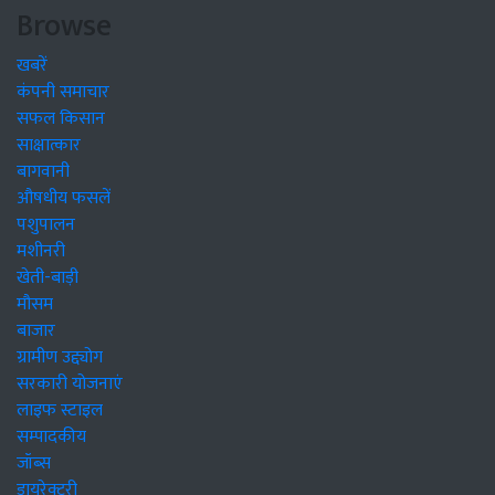
Browse
खबरें
कंपनी समाचार
सफल किसान
साक्षात्कार
बागवानी
औषधीय फसलें
पशुपालन
मशीनरी
खेती-बाड़ी
मौसम
बाजार
ग्रामीण उद्द्योग
सरकारी योजनाएं
लाइफ स्टाइल
सम्पादकीय
जॉब्स
डायरेक्टरी