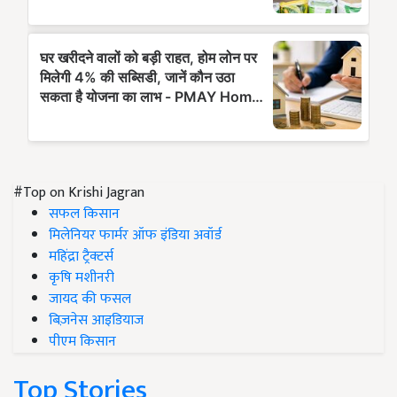
#Top on Krishi Jagran
सफल किसान
मिलेनियर फार्मर ऑफ इंडिया अवॉर्ड
महिंद्रा ट्रैक्टर्स
कृषि मशीनरी
जायद की फसल
बिज़नेस आइडियाज
पीएम किसान
Top Stories