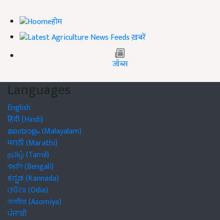
होम
ख़बरें
जॉब्स
Languages
English
हिंदी (Hindi)
മലയാളം (Malayalam)
मराठी (Marathi)
தமிழ் (Tamil)
বাঙালি (Bengali)
ಕನ್ನಡ (Kannada)
ଓଡିଆ (Odia)
অসমীয়া (Asomiya)
ਪੰਜਾਬੀ