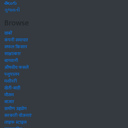
తెలుగు
ગુજરાતી
Browse
खबरें
कंपनी समाचार
सफल किसान
साक्षात्कार
बागवानी
औषधीय फसलें
पशुपालन
मशीनरी
खेती-बाड़ी
मौसम
बाजार
ग्रामीण उद्द्योग
सरकारी योजनाएं
लाइफ स्टाइल