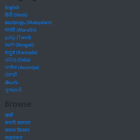
English
हिंदी (Hindi)
മലയാളം (Malayalam)
मराठी (Marathi)
தமிழ் (Tamil)
বাঙালি (Bengali)
ಕನ್ನಡ (Kannada)
ଓଡିଆ (Odia)
অসমীয়া (Asomiya)
ਪੰਜਾਬੀ
తెలుగు
ગુજરાતી
Browse
खबरें
कंपनी समाचार
सफल किसान
साक्षात्कार