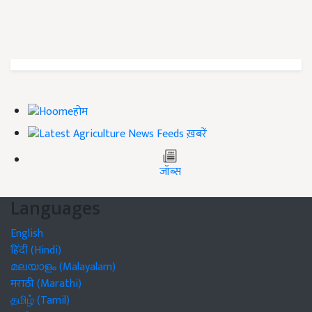
होम
ख़बरें
जॉब्स
Languages
English
हिंदी (Hindi)
മലയാളം (Malayalam)
मराठी (Marathi)
தமிழ் (Tamil)