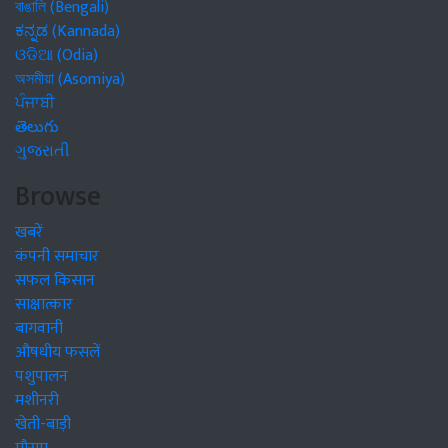
বাঙালি (Bengali)
ಕನ್ನಡ (Kannada)
ଓଡିଆ (Odia)
অসমীয়া (Asomiya)
ਪੰਜਾਬੀ
తెలుగు
ગુજરાતી
Browse
खबरें
कंपनी समाचार
सफल किसान
साक्षात्कार
बागवानी
औषधीय फसलें
पशुपालन
मशीनरी
खेती-बाड़ी