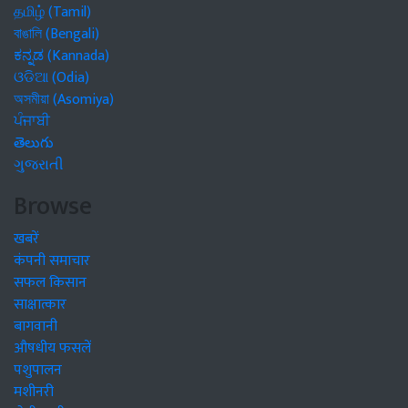
தமிழ் (Tamil)
বাঙালি (Bengali)
ಕನ್ನಡ (Kannada)
ଓଡିଆ (Odia)
অসমীয়া (Asomiya)
ਪੰਜਾਬੀ
తెలుగు
ગુજરાતી
Browse
खबरें
कंपनी समाचार
सफल किसान
साक्षात्कार
बागवानी
औषधीय फसलें
पशुपालन
मशीनरी