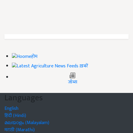
होम
ख़बरें
जॉब्स
Languages
English
हिंदी (Hindi)
മലയാളം (Malayalam)
मराठी (Marathi)