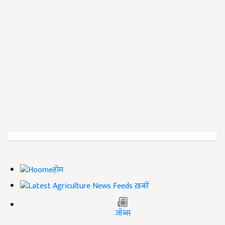
होम
ख़बरें
जॉब्स