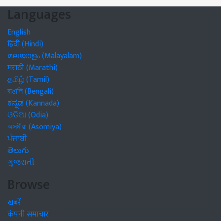
Languages
English
हिंदी (Hindi)
മലയാളം (Malayalam)
मराठी (Marathi)
தமிழ் (Tamil)
বাঙালি (Bengali)
ಕನ್ನಡ (Kannada)
ଓଡିଆ (Odia)
অসমীয়া (Asomiya)
ਪੰਜਾਬੀ
తెలుగు
ગુજરાતી
Browse
खबरें
कंपनी समाचार